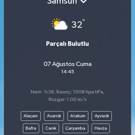
Samsun
°
32
Parçalı Bulutlu
07 Ağustos Cuma
14:45
Nem: %38, Basınç: 1008 hpa hPa,
Rüzgar: 1.00 m/s
Alaçam
Asarcık
Atakum
Ayvacık
Bafra
Canik
Çarşamba
Havza