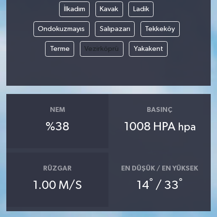
İlkadım
Kavak
Ladik
Ondokuzmayıs
Salıpazarı
Tekkeköy
Terme
Vezirköprü
Yakakent
NEM
BASINÇ
%38
1008 HPA
hpa
RÜZGAR
EN DÜŞÜK / EN YÜKSEK
°
°
1.00 M/S
14
/ 33