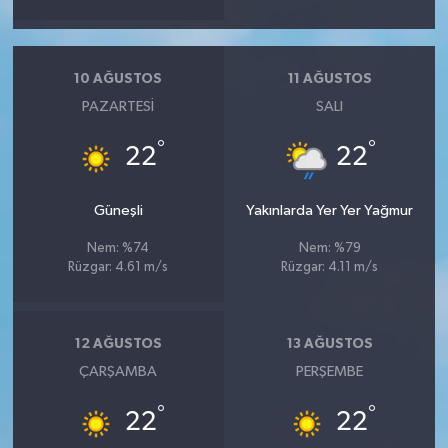
10 AĞUSTOS
11 AĞUSTOS
PAZARTESI
SALI
°
°
22
22
Güneşli
Yakınlarda Yer Yer Yağmur
Nem: %74
Nem: %79
Rüzgar: 4.61 m/s
Rüzgar: 4.11 m/s
12 AĞUSTOS
13 AĞUSTOS
ÇARŞAMBA
PERŞEMBE
°
°
22
22