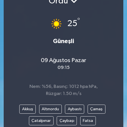
Ordu
°
25
Güneşli
09 Ağustos Pazar
09:15
Nem: %56, Basınç: 1012 hpa hPa,
Rüzgar: 1.50 m/s
Akkuş
Altınordu
Aybastı
Çamaş
Çatalpınar
Çaybaşı
Fatsa