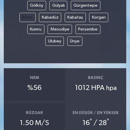
Gölköy
Gülyalı
Gürgentepe
İkizce
Kabadüz
Kabataş
Korgan
Kumru
Mesudiye
Perşembe
Ulubey
Ünye
NEM
BASINÇ
%56
1012 HPA
hpa
RÜZGAR
EN DÜŞÜK / EN YÜKSEK
°
°
1.50 M/S
16
/ 28