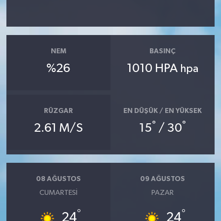
NEM
BASINÇ
%26
1010 HPA
hpa
RÜZGAR
EN DÜŞÜK / EN YÜKSEK
°
°
2.61 M/S
15
/ 30
08 AĞUSTOS
09 AĞUSTOS
CUMARTESI
PAZAR
°
°
24
24