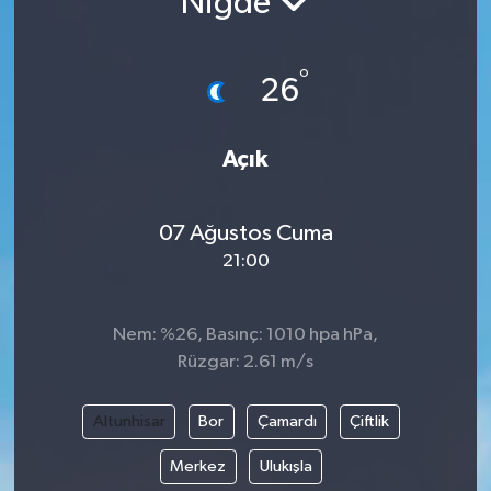
Niğde
°
26
Açık
07 Ağustos Cuma
21:00
Nem: %26, Basınç: 1010 hpa hPa,
Rüzgar: 2.61 m/s
Altunhisar
Bor
Çamardı
Çiftlik
Merkez
Ulukışla