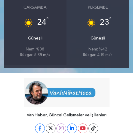
ÇARŞAMBA
PERŞEMBE
°
°
24
23
Güneşli
Güneşli
Nem: %36
Nem: %42
Rüzgar: 5.39 m/s
Rüzgar: 4.19 m/s
Van Haber, Güncel Gelişmeler ve İş İlanları