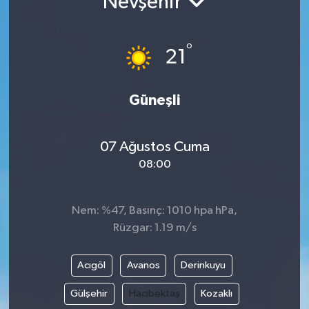
Nevşehir
°
21
Güneşli
07 Ağustos Cuma
08:00
Nem: %47, Basınç: 1010 hpa hPa,
Rüzgar: 1.19 m/s
Acıgöl
Avanos
Derinkuyu
Gülşehir
Hacıbektaş
Kozaklı