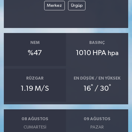
Merkez
Ürgüp
NEM
BASINÇ
%47
1010 HPA
hpa
RÜZGAR
EN DÜŞÜK / EN YÜKSEK
°
°
1.19 M/S
16
/ 30
08 AĞUSTOS
09 AĞUSTOS
CUMARTESI
PAZAR