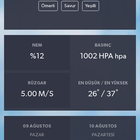
Ömerli
Savur
Yeşilli
NEM
BASINÇ
%12
1002 HPA
hpa
RÜZGAR
EN DÜŞÜK / EN YÜKSEK
°
°
5.00 M/S
26
/ 37
09 AĞUSTOS
10 AĞUSTOS
PAZAR
PAZARTESI