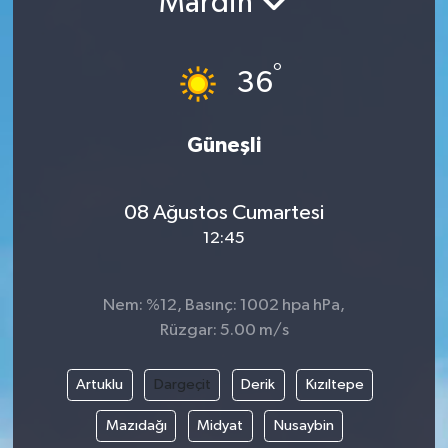
Mardin
°
36
Güneşli
08 Ağustos Cumartesi
12:45
Nem: %12, Basınç: 1002 hpa hPa,
Rüzgar: 5.00 m/s
Artuklu
Dargeçit
Derik
Kızıltepe
Mazıdağı
Midyat
Nusaybin