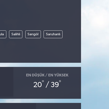
ula
Salihli
Sarıgöl
Saruhanlı
EN DÜŞÜK / EN YÜKSEK
°
°
20
/ 39