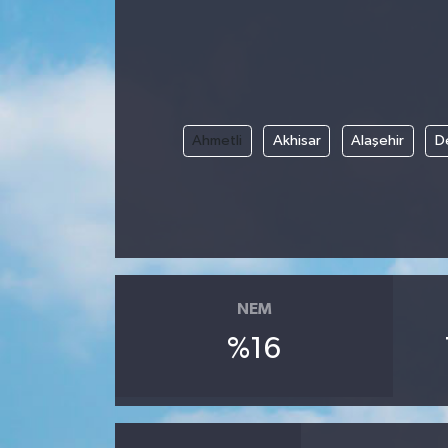
Ahmetli
Akhisar
Alaşehir
D
NEM
%16