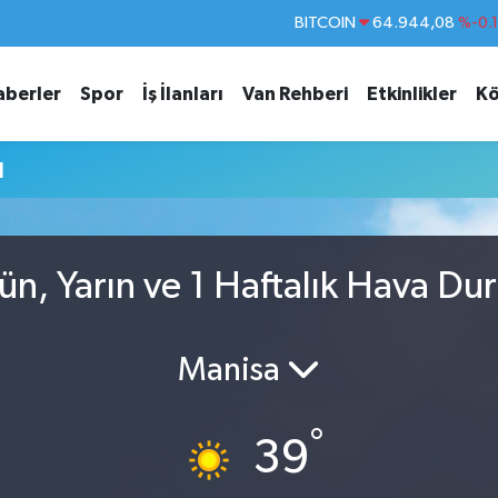
BITCOIN
64.944,08
%-0.
DOLAR
47,7436
%0.
aberler
Spor
İş İlanları
Van Rehberi
Etkinlikler
Kö
EURO
55,2510
%0.
STERLİN
64,4811
%0.
u
GRAM ALTIN
6660.55
%0.
BİST100
13.779
%-
n, Yarın ve 1 Haftalık Hava D
Manisa
°
39