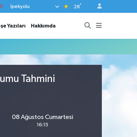
°
İpekyolu
18
28
18
şe Yazıları
Hakkımda
32
38
03
14
urumu Tahmini
08 Ağustos Cumartesi
16:15