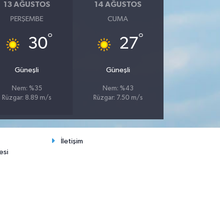
13 AĞUSTOS
14 AĞUSTOS
PERŞEMBE
CUMA
°
°
30
27
Güneşli
Güneşli
Nem: %35
Nem: %43
Rüzgar: 8.89 m/s
Rüzgar: 7.50 m/s
İletişim
esi