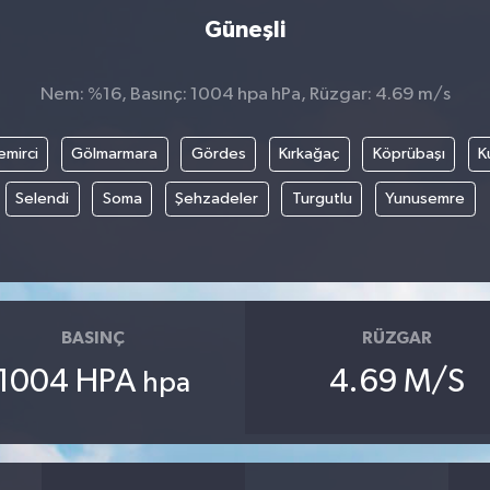
Güneşli
Nem: %16, Basınç: 1004 hpa hPa, Rüzgar: 4.69 m/s
emirci
Gölmarmara
Gördes
Kırkağaç
Köprübaşı
K
Selendi
Soma
Şehzadeler
Turgutlu
Yunusemre
BASINÇ
RÜZGAR
1004 HPA
4.69 M/S
hpa