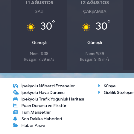
11 AĞUSTOS
12 AĞUSTOS
SALI
ÇARŞAMBA
°
°
30
30
Güneşli
Güneşli
Nem: %38
Nem: %39
Rüzgar: 7.39 m/s
Rüzgar: 9.19 m/s
İpekyolu Nöbetçi Eczaneler
Künye
İpekyolu Hava Durumu
Gizlilik Sözleşm
İpekyolu Trafik Yoğunluk Haritası
Puan Durumu ve Fikstür
Tüm Manşetler
Son Dakika Haberleri
Haber Arşivi