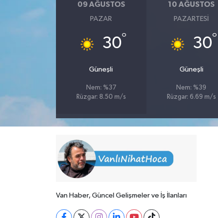
09 AĞUSTOS
10 AĞUSTOS
PAZAR
PAZARTESI
°
°
30
30
Güneşli
Güneşli
Nem: %37
Nem: %39
Rüzgar: 8.50 m/s
Rüzgar: 6.69 m/s
Van Haber, Güncel Gelişmeler ve İş İlanları