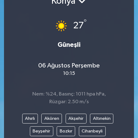
Konya
°
27
Güneşli
06 Ağustos Perşembe
10:15
Nem: %24, Basınç: 1011 hpa hPa,
Rüzgar: 2.50 m/s
Ahırlı
Akören
Akşehir
Altınekin
Beyşehir
Bozkır
Cihanbeyli