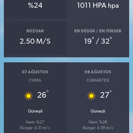
%24
1011 HPA
hpa
RÜZGAR
EN DÜŞÜK / EN YÜKSEK
°
°
2.50 M/S
19
/ 32
07 AĞUSTOS
08 AĞUSTOS
CUMA
CUMARTESI
°
°
26
27
Güneşli
Güneşli
Nem: %27
Nem: %28
Rüzgar: 4.31 m/s
Rüzgar: 4.39 m/s