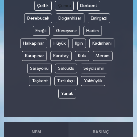
Çeltik
Çumra
Derbent
Derebucak
Doğanhisar
Emirgazi
Ereğli
Güneysınır
Hadim
Halkapınar
Hüyük
Ilgın
Kadınhanı
Karapınar
Karatay
Kulu
Meram
Sarayönü
Selçuklu
Seydişehir
Taşkent
Tuzlukçu
Yalıhüyük
Yunak
NEM
BASINÇ