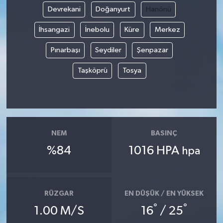
Devrekani
Doğanyurt
Hanönü
İhsangazi
İnebolu
Küre
Merkez
Pınarbaşı
Seydiler
Şenpazar
Taşköprü
Tosya
NEM
BASINÇ
%84
1016 HPA
hpa
RÜZGAR
EN DÜŞÜK / EN YÜKSEK
°
°
1.00 M/S
16
/ 25