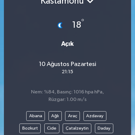
Kastamonu
°
18
Açık
10 Ağustos Pazartesi
21:15
Nem: %84, Basınç: 1016 hpa hPa,
Rüzgar: 1.00 m/s
Abana
Ağlı
Araç
Azdavay
Bozkurt
Cide
Çatalzeytin
Daday