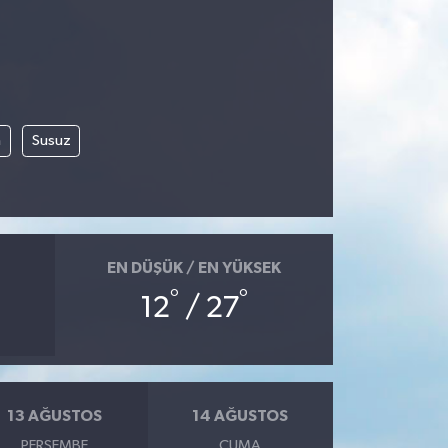
m
Susuz
EN DÜŞÜK / EN YÜKSEK
°
°
12
/ 27
13 AĞUSTOS
14 AĞUSTOS
PERŞEMBE
CUMA