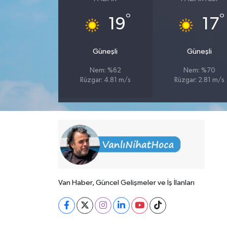
°
°
19
17
Güneşli
Güneşli
Nem: %62
Nem: %70
Rüzgar: 4.81 m/s
Rüzgar: 2.81 m/s
Van Haber, Güncel Gelişmeler ve İş İlanları