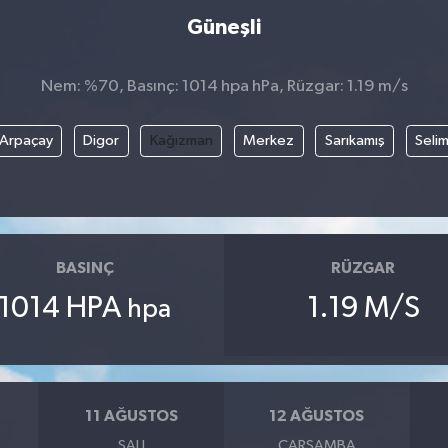
Güneşli
Nem: %70, Basınç: 1014 hpa hPa, Rüzgar: 1.19 m/s
Arpaçay
Digor
Kağızman
Merkez
Sarıkamış
Seli
BASINÇ
RÜZGAR
1014 HPA
1.19 M/S
hpa
11 AĞUSTOS
12 AĞUSTOS
SALI
ÇARŞAMBA