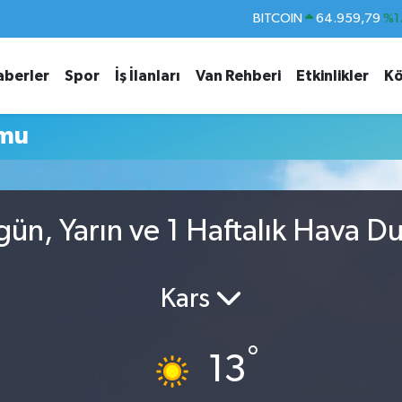
BITCOIN
64.959,79
%1.
DOLAR
47,7436
%0.
aberler
Spor
İş İlanları
Van Rehberi
Etkinlikler
Kö
EURO
55,2510
%0.
STERLİN
64,4811
%0.
umu
GRAM ALTIN
6660.55
%0.
BİST100
13.779
%-
ün, Yarın ve 1 Haftalık Hava D
Kars
°
13