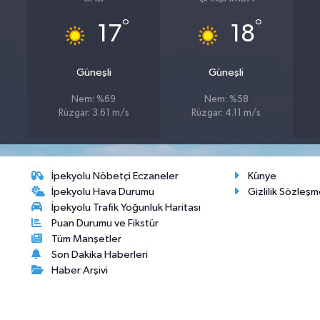
°
°
17
18
Güneşli
Güneşli
Nem: %69
Nem: %58
Rüzgar: 3.61 m/s
Rüzgar: 4.11 m/s
İpekyolu Nöbetçi Eczaneler
Künye
İpekyolu Hava Durumu
Gizlilik Sözleşm
İpekyolu Trafik Yoğunluk Haritası
Puan Durumu ve Fikstür
Tüm Manşetler
Son Dakika Haberleri
Haber Arşivi