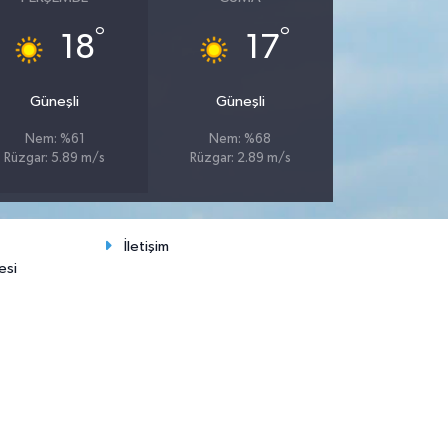
°
°
18
17
Güneşli
Güneşli
Nem: %61
Nem: %68
Rüzgar: 5.89 m/s
Rüzgar: 2.89 m/s
İletişim
esi