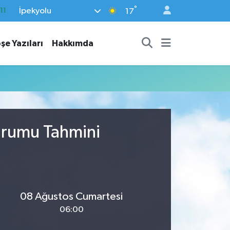
°
İpekyolu
11
17
18
şe Yazıları
Hakkımda
32
38
03
14
urumu Tahmini
08 Ağustos Cumartesi
06:00