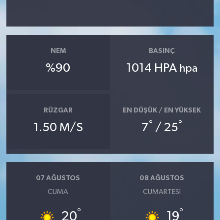
NEM
BASINÇ
%90
1014 HPA
hpa
RÜZGAR
EN DÜŞÜK / EN YÜKSEK
°
°
1.50 M/S
7
/ 25
07 AĞUSTOS
08 AĞUSTOS
CUMA
CUMARTESI
°
°
20
19