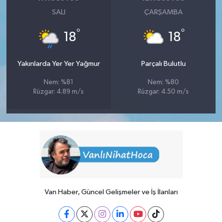
SALI
ÇARŞAMBA
°
°
18
18
Yakınlarda Yer Yer Yağmur
Parçalı Bulutlu
Nem: %81
Nem: %80
Rüzgar: 4.89 m/s
Rüzgar: 4.50 m/s
Van Haber, Güncel Gelişmeler ve İş İlanları