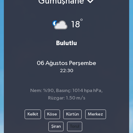
Gümüşhane
°
18
Bulutlu
06 Ağustos Perşembe
22:30
Nem: %90, Basınç: 1014 hpa hPa,
Rüzgar: 1.50 m/s
Kelkit
Köse
Kürtün
Merkez
Şiran
Torul