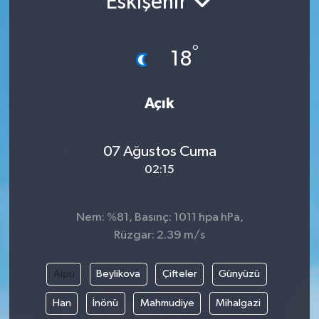
Eskişehir
°
18
Açık
07 Ağustos Cuma
02:15
Nem: %81, Basınç: 1011 hpa hPa,
Rüzgar: 2.39 m/s
Alpu
Beylikova
Çifteler
Günyüzü
Han
İnönü
Mahmudiye
Mihalgazi