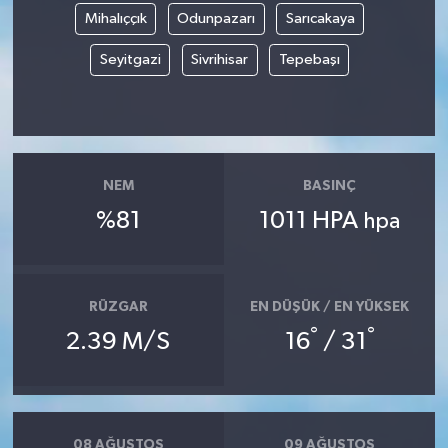
Mihalıççık
Odunpazarı
Sarıcakaya
Seyitgazi
Sivrihisar
Tepebaşı
NEM
BASINÇ
%81
1011 HPA
hpa
RÜZGAR
EN DÜŞÜK / EN YÜKSEK
°
°
2.39 M/S
16
/ 31
08 AĞUSTOS
09 AĞUSTOS