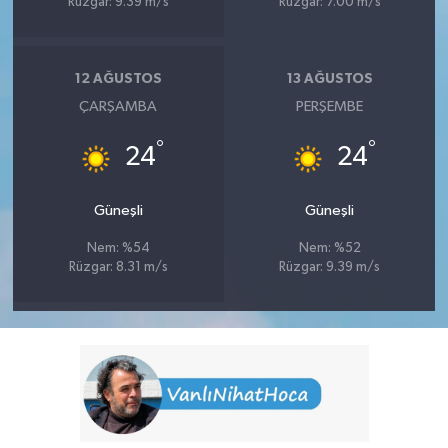
Rüzgar: 9.39 m/s
Rüzgar: 7.00 m/s
12 AĞUSTOS
13 AĞUSTOS
ÇARŞAMBA
PERŞEMBE
°
°
24
24
Güneşli
Güneşli
Nem: %54
Nem: %52
Rüzgar: 8.31 m/s
Rüzgar: 9.39 m/s