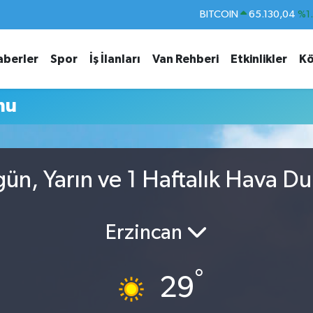
BITCOIN
65.130,04
%1
DOLAR
47,7106
%0.
aberler
Spor
İş İlanları
Van Rehberi
Etkinlikler
Kö
EURO
55,1652
%0.
STERLİN
64,4046
%0.
mu
GRAM ALTIN
6618.49
%2.
BİST100
13.773
%-
gün, Yarın ve 1 Haftalık Hava D
Erzincan
°
29