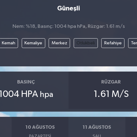
Güneşli
Nem: %18, Basınç: 1004 hpa hPa, Rüzgar: 1.61 m/s
Kemah
Kemaliye
Merkez
Otlukbeli
Refahiye
Te
BASINÇ
RÜZGAR
1004 HPA
1.61 M/S
hpa
10 AĞUSTOS
11 AĞUSTOS
PAZARTESI
SALI