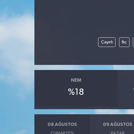
Çayırlı
İliç
NEM
%18
08 AĞUSTOS
09 AĞUSTOS
CUMARTESI
PAZAR