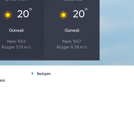
°
°
20
20
Güneşli
Güneşli
Nem: %53
Nem: %57
Rüzgar: 5.19 m/s
Rüzgar: 6.39 m/s
İletişim
esi