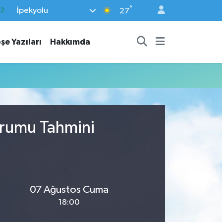
°
İpekyolu
.2
27
17
şe Yazıları
Hakkımda
27
35
12
19
urumu Tahmini
07 Ağustos Cuma
18:00