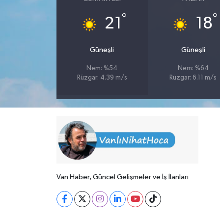
°
°
21
18
Güneşli
Güneşli
Nem: %54
Nem: %64
Rüzgar: 4.39 m/s
Rüzgar: 6.11 m/s
Van Haber, Güncel Gelişmeler ve İş İlanları