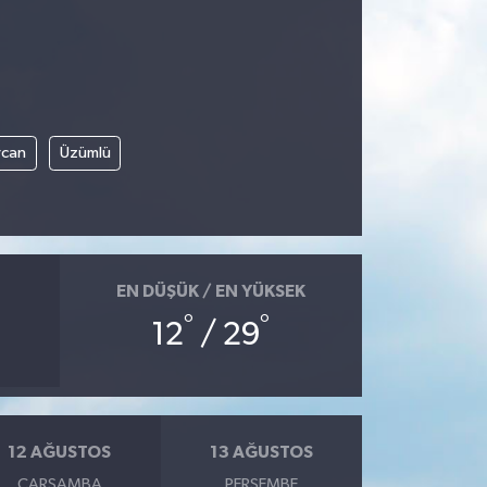
rcan
Üzümlü
EN DÜŞÜK / EN YÜKSEK
°
°
12
/ 29
12 AĞUSTOS
13 AĞUSTOS
ÇARŞAMBA
PERŞEMBE