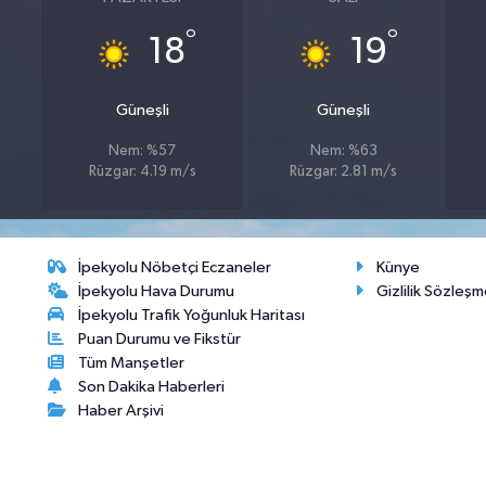
°
°
18
19
Güneşli
Güneşli
Nem: %57
Nem: %63
Rüzgar: 4.19 m/s
Rüzgar: 2.81 m/s
İpekyolu Nöbetçi Eczaneler
Künye
İpekyolu Hava Durumu
Gizlilik Sözleşm
İpekyolu Trafik Yoğunluk Haritası
Puan Durumu ve Fikstür
Tüm Manşetler
Son Dakika Haberleri
Haber Arşivi