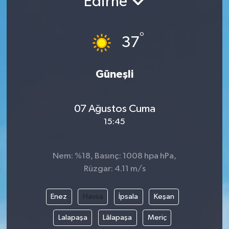
Edirne
°
37
Güneşli
07 Ağustos Cuma
15:45
Nem: %18, Basınç: 1008 hpa hPa,
Rüzgar: 4.11 m/s
Enez
Havsa
İpsala
Keşan
Lalapaşa
Lâlapaşa
Meriç