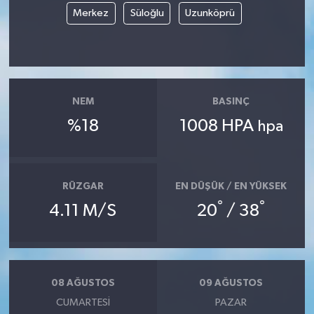
Merkez
Süloğlu
Uzunköprü
NEM
BASINÇ
%18
1008 HPA
hpa
RÜZGAR
EN DÜŞÜK / EN YÜKSEK
°
°
4.11 M/S
20
/ 38
08 AĞUSTOS
09 AĞUSTOS
CUMARTESI
PAZAR