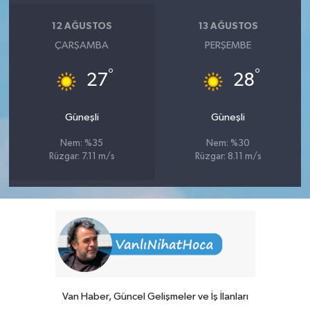
12 AĞUSTOS
13 AĞUSTOS
ÇARŞAMBA
PERŞEMBE
°
°
27
28
Güneşli
Güneşli
Nem: %35
Nem: %30
Rüzgar: 7.11 m/s
Rüzgar: 8.11 m/s
Van Haber, Güncel Gelişmeler ve İş İlanları