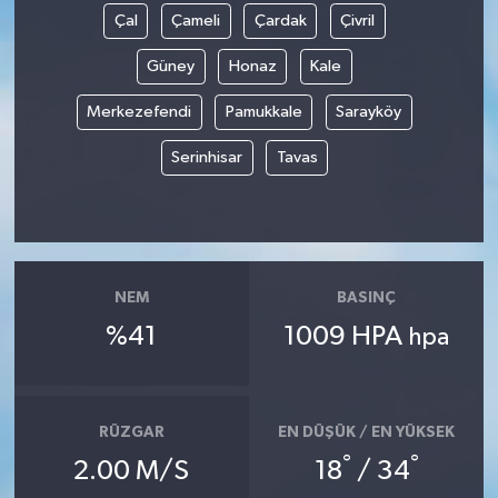
Çal
Çameli
Çardak
Çivril
Güney
Honaz
Kale
Merkezefendi
Pamukkale
Sarayköy
Serinhisar
Tavas
NEM
BASINÇ
%41
1009 HPA
hpa
RÜZGAR
EN DÜŞÜK / EN YÜKSEK
°
°
2.00 M/S
18
/ 34