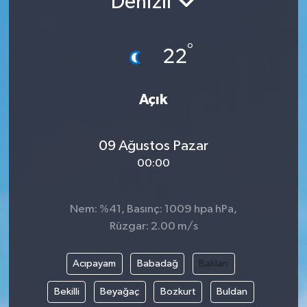
Denizli
°
22
Açık
09 Ağustos Pazar
00:00
Nem: %41, Basınç: 1009 hpa hPa,
Rüzgar: 2.00 m/s
Acıpayam
Babadağ
Baklan
Bekilli
Beyağaç
Bozkurt
Buldan