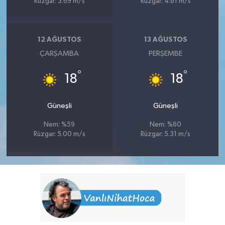
Rüzgar: 3.69 m/s
Rüzgar: 4.61 m/s
12 AĞUSTOS
13 AĞUSTOS
ÇARŞAMBA
PERŞEMBE
°
°
18
18
Güneşli
Güneşli
Nem: %59
Nem: %60
Rüzgar: 5.00 m/s
Rüzgar: 5.31 m/s