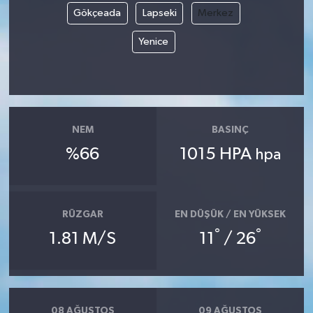
Gökçeada
Lapseki
Merkez
Yenice
NEM
BASINÇ
%66
1015 HPA
hpa
RÜZGAR
EN DÜŞÜK / EN YÜKSEK
°
°
1.81 M/S
11
/ 26
08 AĞUSTOS
09 AĞUSTOS