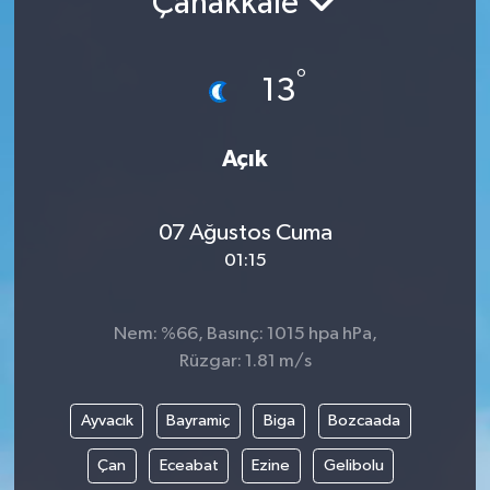
Çanakkale
°
13
Açık
07 Ağustos Cuma
01:15
Nem: %66, Basınç: 1015 hpa hPa,
Rüzgar: 1.81 m/s
Ayvacık
Bayramiç
Biga
Bozcaada
Çan
Eceabat
Ezine
Gelibolu