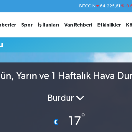
BITCOIN
64.225,61
%-0.
DOLAR
47,6704
aberler
Spor
İş İlanları
Van Rehberi
Etkinlikler
Kö
EURO
55,0406
%-0.
STERLİN
64,2143
u
GRAM ALTIN
6510.40
%0.
BİST100
13.799
%
ün, Yarın ve 1 Haftalık Hava D
Burdur
°
17