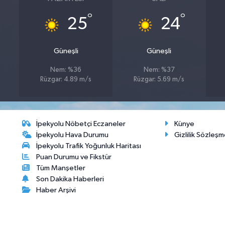
°
°
25
24
Güneşli
Güneşli
Nem: %36
Nem: %37
Rüzgar: 4.89 m/s
Rüzgar: 5.69 m/s
İpekyolu Nöbetçi Eczaneler
Künye
İpekyolu Hava Durumu
Gizlilik Sözleşm
İpekyolu Trafik Yoğunluk Haritası
Puan Durumu ve Fikstür
Tüm Manşetler
Son Dakika Haberleri
Haber Arşivi