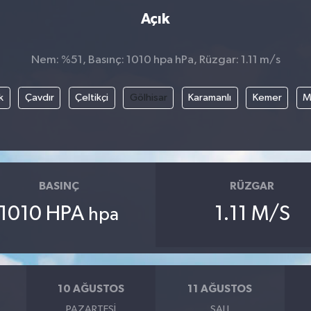
Açık
Nem: %51, Basınç: 1010 hpa hPa, Rüzgar: 1.11 m/s
k
Çavdır
Çeltikçi
Gölhisar
Karamanlı
Kemer
M
BASINÇ
RÜZGAR
1010 HPA
1.11 M/S
hpa
10 AĞUSTOS
11 AĞUSTOS
PAZARTESI
SALI