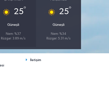
°
°
25
25
Güneşli
Güneşli
Nem: %37
Nem: %34
Rüzgar: 3.89 m/s
Rüzgar: 5.31 m/s
İletişim
esi