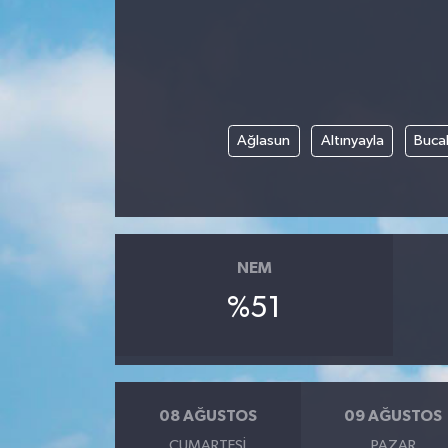
Ağlasun
Altınyayla
Buca
NEM
%51
08 AĞUSTOS
09 AĞUSTOS
CUMARTESI
PAZAR