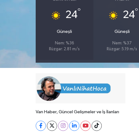
°
°
24
24
Güneşli
Güneşli
Nem: %36
Nem: %37
Rüzgar: 2.81 m/s
Rüzgar: 5.19 m/s
Van Haber, Güncel Gelişmeler ve İş İlanları