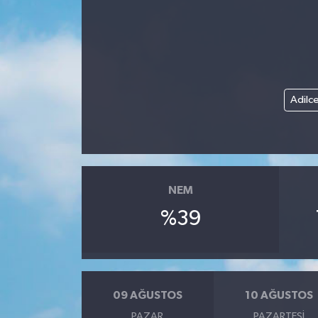
Adilc
NEM
%39
09 AĞUSTOS
10 AĞUSTOS
PAZAR
PAZARTESI