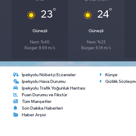
°
°
23
24
Güneşli
Güneşli
Nem: %40
Nem: %25
Rüzgar: 8.69 m/s
Rüzgar: 6.19 m/s
İpekyolu Nöbetçi Eczaneler
Künye
İpekyolu Hava Durumu
Gizlilik Sözleşm
İpekyolu Trafik Yoğunluk Haritası
Puan Durumu ve Fikstür
Tüm Manşetler
Son Dakika Haberleri
Haber Arşivi