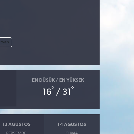
atvan
EN DÜŞÜK / EN YÜKSEK
°
°
16
/ 31
13 AĞUSTOS
14 AĞUSTOS
PERŞEMBE
CUMA