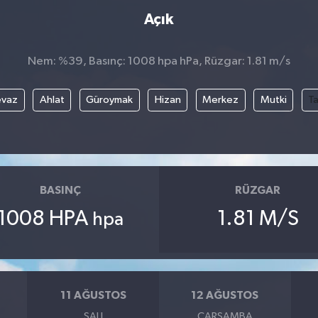
Açık
Nem: %39, Basınç: 1008 hpa hPa, Rüzgar: 1.81 m/s
evaz
Ahlat
Güroymak
Hizan
Merkez
Mutki
T
BASINÇ
RÜZGAR
1008 HPA
1.81 M/S
hpa
11 AĞUSTOS
12 AĞUSTOS
SALI
ÇARŞAMBA