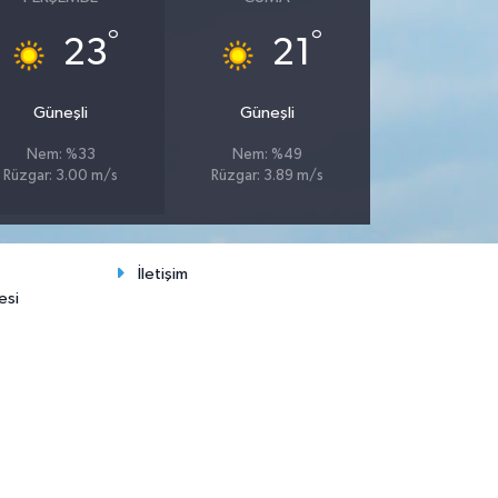
°
°
23
21
Güneşli
Güneşli
Nem: %33
Nem: %49
Rüzgar: 3.00 m/s
Rüzgar: 3.89 m/s
İletişim
esi