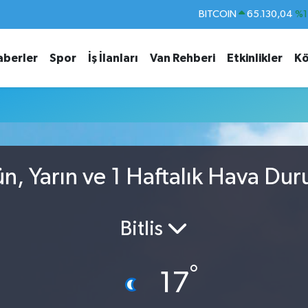
BITCOIN
65.130,04
%1
DOLAR
47,7436
%0.
aberler
Spor
İş İlanları
Van Rehberi
Etkinlikler
Kö
EURO
55,2510
%0.
STERLİN
64,4811
%0.
GRAM ALTIN
6648.99
%2.
BİST100
13.773
%-
n, Yarın ve 1 Haftalık Hava Du
Bitlis
°
17