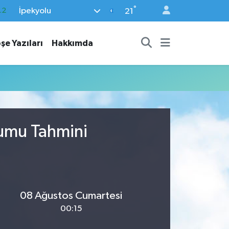
°
İpekyolu
.2
21
18
şe Yazıları
Hakkımda
32
38
59
19
rumu Tahmini
08 Ağustos Cumartesi
00:15