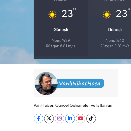
°
°
23
23
Güneşli
Güneşli
Nem: %29
Nem: %40
Rüzgar: 6.81 m/s
Rüzgar: 3.81 m/s
Van Haber, Güncel Gelişmeler ve İş İlanları