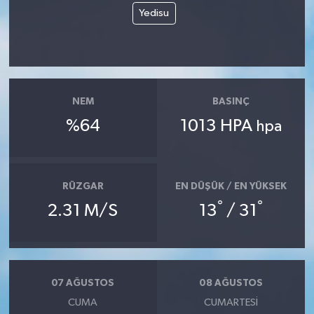
Yedisu
NEM
BASINÇ
%64
1013 HPA
hpa
RÜZGAR
EN DÜŞÜK / EN YÜKSEK
°
°
2.31 M/S
13
/ 31
07 AĞUSTOS
08 AĞUSTOS
CUMA
CUMARTESI