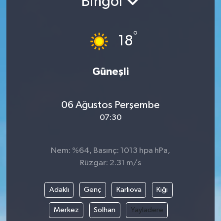
Bingöl
°
18
Güneşli
06 Ağustos Perşembe
07:30
Nem: %64, Basınç: 1013 hpa hPa,
Rüzgar: 2.31 m/s
Adaklı
Genç
Karlıova
Kiğı
Merkez
Solhan
Yayladere