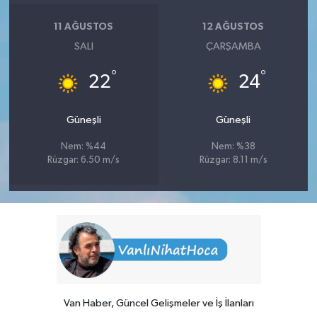
11 AĞUSTOS
12 AĞUSTOS
SALI
ÇARŞAMBA
°
°
22
24
Güneşli
Güneşli
Nem: %44
Nem: %38
Rüzgar: 6.50 m/s
Rüzgar: 8.11 m/s
Van Haber, Güncel Gelişmeler ve İş İlanları