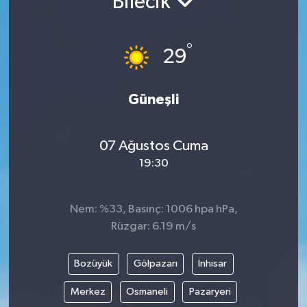
Bilecik
°
29
Güneşli
07 Ağustos Cuma
19:30
Nem: %33, Basınç: 1006 hpa hPa,
Rüzgar: 6.19 m/s
Bozüyük
Gölpazarı
İnhisar
Merkez
Osmaneli
Pazaryeri