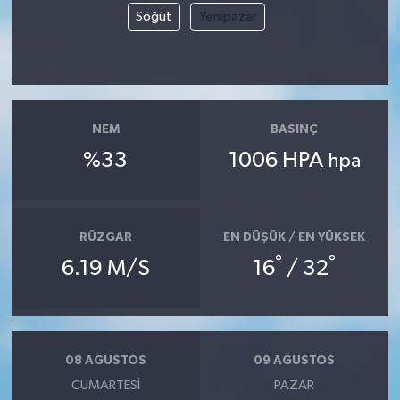
Söğüt
Yenipazar
NEM
BASINÇ
%33
1006 HPA
hpa
RÜZGAR
EN DÜŞÜK / EN YÜKSEK
°
°
6.19 M/S
16
/ 32
08 AĞUSTOS
09 AĞUSTOS
CUMARTESI
PAZAR