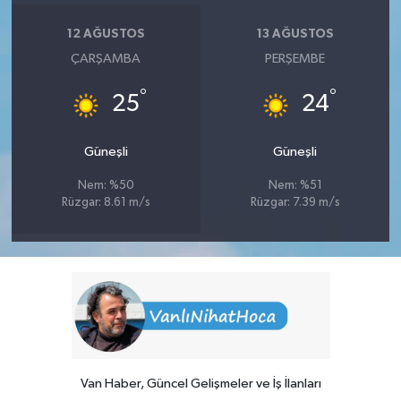
12 AĞUSTOS
13 AĞUSTOS
ÇARŞAMBA
PERŞEMBE
°
°
25
24
Güneşli
Güneşli
Nem: %50
Nem: %51
Rüzgar: 8.61 m/s
Rüzgar: 7.39 m/s
Van Haber, Güncel Gelişmeler ve İş İlanları