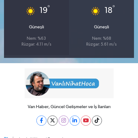
°
°
19
18
Güneşli
Güneşli
Nem: %63
Nem: %68
Rüzgar: 4.11 m/s
Rüzgar: 5.61 m/s
Van Haber, Güncel Gelişmeler ve İş İlanları