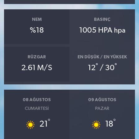
NEM
BASINÇ
%18
1005 HPA
hpa
RÜZGAR
EN DÜŞÜK / EN YÜKSEK
°
°
2.61 M/S
12
/ 30
08 AĞUSTOS
09 AĞUSTOS
CUMARTESI
PAZAR
°
°
21
18