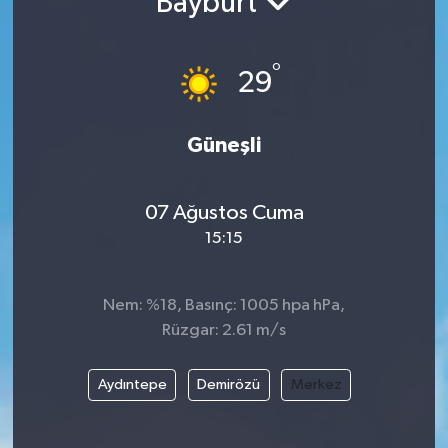
Bayburt
°
29
Güneşli
07 Ağustos Cuma
15:15
Nem: %18, Basınç: 1005 hpa hPa,
Rüzgar: 2.61 m/s
Aydıntepe
Demirözü
Merkez