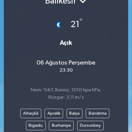
Balıkesir
°
21
Açık
06 Ağustos Perşembe
23:30
Nem: %67, Basınç: 1010 hpa hPa,
Rüzgar: 3.11 m/s
Altıeylül
Ayvalık
Balya
Bandırma
Bigadiç
Burhaniye
Dursunbey