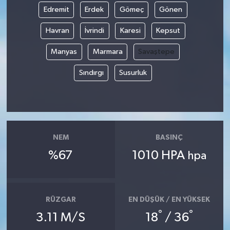
Edremit
Erdek
Gömeç
Gönen
Havran
İvrindi
Karesi
Kepsut
Manyas
Marmara
Savaştepe
Sındırgı
Susurluk
NEM
BASINÇ
%67
1010 HPA
hpa
RÜZGAR
EN DÜŞÜK / EN YÜKSEK
°
°
3.11 M/S
18
/ 36