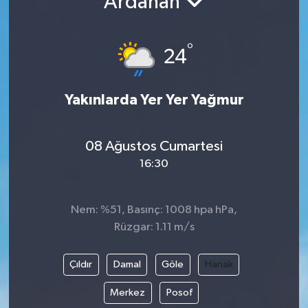
Ardahan
°
24
Yakınlarda Yer Yer Yağmur
08 Ağustos Cumartesi
16:30
Nem: %51, Basınç: 1008 hpa hPa,
Rüzgar: 1.11 m/s
Çıldır
Damal
Göle
Hanak
Merkez
Posof