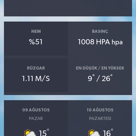
NEM
BASINÇ
%51
1008 HPA
hpa
RÜZGAR
EN DÜŞÜK / EN YÜKSEK
°
°
1.11 M/S
9
/ 26
09 AĞUSTOS
10 AĞUSTOS
PAZAR
PAZARTESI
°
°
15
16