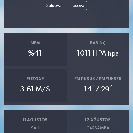
Suluova
Taşova
NEM
BASINÇ
%41
1011 HPA
hpa
RÜZGAR
EN DÜŞÜK / EN YÜKSEK
°
°
3.61 M/S
14
/ 29
11 AĞUSTOS
12 AĞUSTOS
SALI
ÇARŞAMBA