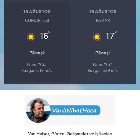
15 AĞUSTOS
16 AĞUSTOS
CUMARTESI
PAZAR
°
°
16
17
Güneşli
Güneşli
Nem: %65
Nem: %64
Rüzgar: 6.19 m/s
Rüzgar: 6.19 m/s
Van Haber, Güncel Gelişmeler ve İş İlanları