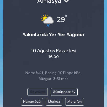
Amasya
°
29
Yakınlarda Yer Yer Yağmur
10 Ağustos Pazartesi
16:00
Nem: %41, Basınç: 1011 hpa hPa,
Rüzgar: 3.61 m/s
Göynücek
Gümüşhacıköy
Hamamözü
Merkez
Merzifon