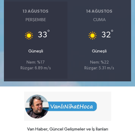
13 AĞUSTOS
14 AĞUSTOS
PERŞEMBE
CUMA
°
°
33
32
Güneşli
Güneşli
Nem: %17
Nem: %22
Rüzgar: 6.89 m/s
Rüzgar: 5.31 m/s
Van Haber, Güncel Gelişmeler ve İş İlanları