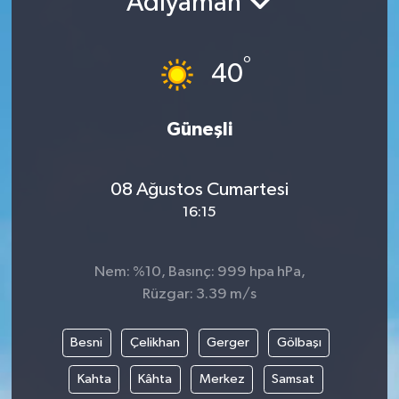
Adıyaman
°
40
Güneşli
08 Ağustos Cumartesi
16:15
Nem: %10, Basınç: 999 hpa hPa,
Rüzgar: 3.39 m/s
Besni
Çelikhan
Gerger
Gölbaşı
Kahta
Kâhta
Merkez
Samsat