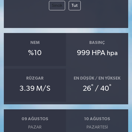
Sincik
Tut
NEM
BASINÇ
%10
999 HPA
hpa
RÜZGAR
EN DÜŞÜK / EN YÜKSEK
°
°
3.39 M/S
26
/ 40
09 AĞUSTOS
10 AĞUSTOS
PAZAR
PAZARTESI