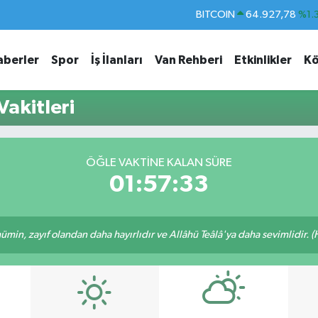
BITCOIN
64.927,78
%1.
DOLAR
47,5894
%0.
aberler
Spor
İş İlanları
Van Rehberi
Etkinlikler
Kö
EURO
55,0398
%-0.
STERLİN
64,1581
%0.
akitleri
GRAM ALTIN
6527.85
%0.
BİST100
13.703
%
ÖĞLE VAKTINE KALAN SÜRE
01:57:33
min, zayıf olandan daha hayırlıdır ve Allâhü Teâlâ'ya daha sevimlidir. (H