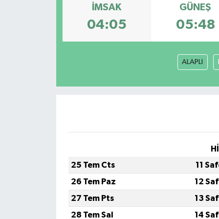
İMSAK
GÜNEŞ
04:05
05:48
ALAPLI
H
25 Tem Cts
11 Sa
26 Tem Paz
12 Sa
27 Tem Pts
13 Sa
28 Tem Sal
14 Sa