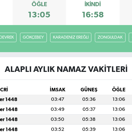
ÖĞLE
İKINDI
13:05
16:58
DEVREK
GÖKÇEBEY
KARADENİZ EREĞLİ
ZONGULDAK
ALAPLI AYLIK NAMAZ VAKITLERI
İCRİ
İMSAK
GÜNEŞ
ÖĞLE
fer 1448
03:47
05:36
13:06
fer 1448
03:49
05:37
13:06
fer 1448
03:50
05:38
13:06
fer 1448
03:52
05:39
13:06