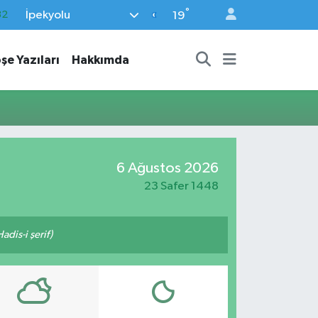
°
İpekyolu
32
19
08
şe Yazıları
Hakkımda
02
16
54
11
6 Ağustos 2026
23 Safer 1448
adis-i şerif)