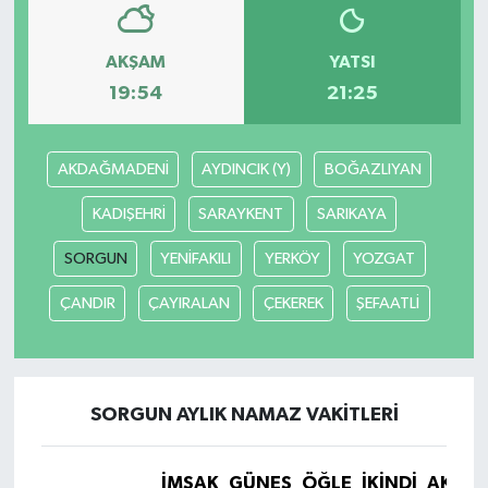
AKŞAM
YATSI
19:54
21:25
AKDAĞMADENİ
AYDINCIK (Y)
BOĞAZLIYAN
KADIŞEHRİ
SARAYKENT
SARIKAYA
SORGUN
YENİFAKILI
YERKÖY
YOZGAT
ÇANDIR
ÇAYIRALAN
ÇEKEREK
ŞEFAATLİ
SORGUN AYLIK NAMAZ VAKITLERI
İMSAK
GÜNEŞ
ÖĞLE
İKINDI
AKŞA