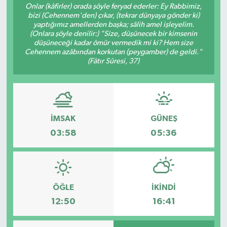
Onlar (kâfirler) orada şöyle feryad ederler: Ey Rabbimiz,
bizi (Cehennem'den) çıkar, (tekrar dünyaya gönder ki)
yaptığımız amellerden başka; sâlih amel işleyelim.
(Onlara şöyle denilir:) "Size, düşünecek bir kimsenin
düşüneceği kadar ömür vermedik mi ki? Hem size
Cehennem azâbından korkutan (peygamber) de geldi."
(Fâtır Sûresi, 37)
İMSAK
GÜNEŞ
03:58
05:36
ÖĞLE
İKINDI
12:50
16:41