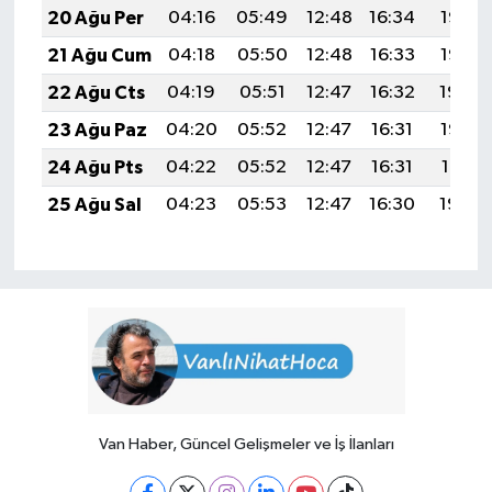
20 Ağu Per
04:16
05:49
12:48
16:34
19:37
21 Ağu Cum
04:18
05:50
12:48
16:33
19:36
22 Ağu Cts
04:19
05:51
12:47
16:32
19:34
23 Ağu Paz
04:20
05:52
12:47
16:31
19:33
24 Ağu Pts
04:22
05:52
12:47
16:31
19:31
25 Ağu Sal
04:23
05:53
12:47
16:30
19:30
Van Haber, Güncel Gelişmeler ve İş İlanları