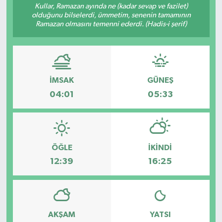
Kullar, Ramazan ayında ne (kadar sevap ve fazilet)
olduğunu bilselerdi, ümmetim, senenin tamamının
Ramazan olmasını temenni ederdi. (Hadis-i şerif)
İMSAK
GÜNEŞ
04:01
05:33
ÖĞLE
İKINDI
12:39
16:25
AKŞAM
YATSI