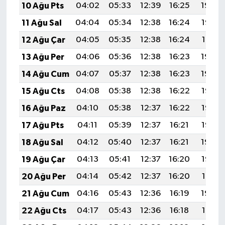
10 Ağu Pts
04:02
05:33
12:39
16:25
19:34
11 Ağu Sal
04:04
05:34
12:38
16:24
19:33
12 Ağu Çar
04:05
05:35
12:38
16:24
19:31
13 Ağu Per
04:06
05:36
12:38
16:23
19:30
14 Ağu Cum
04:07
05:37
12:38
16:23
19:29
15 Ağu Cts
04:08
05:38
12:38
16:22
19:28
16 Ağu Paz
04:10
05:38
12:37
16:22
19:27
17 Ağu Pts
04:11
05:39
12:37
16:21
19:25
18 Ağu Sal
04:12
05:40
12:37
16:21
19:24
19 Ağu Çar
04:13
05:41
12:37
16:20
19:23
20 Ağu Per
04:14
05:42
12:37
16:20
19:21
21 Ağu Cum
04:16
05:43
12:36
16:19
19:20
22 Ağu Cts
04:17
05:43
12:36
16:18
19:19