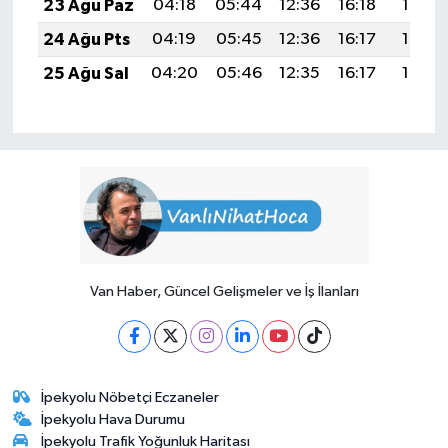
23 Ağu Paz
04:18
05:44
12:36
16:18
19:18
24 Ağu Pts
04:19
05:45
12:36
16:17
19:16
25 Ağu Sal
04:20
05:46
12:35
16:17
19:15
Van Haber, Güncel Gelişmeler ve İş İlanları
İpekyolu Nöbetçi Eczaneler
İpekyolu Hava Durumu
İpekyolu Trafik Yoğunluk Haritası