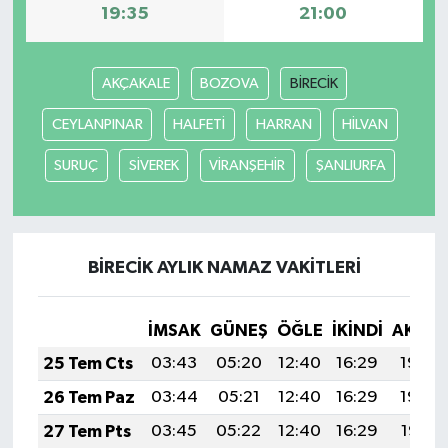
19:35
21:00
AKÇAKALE
BOZOVA
BİRECİK
CEYLANPINAR
HALFETİ
HARRAN
HİLVAN
SURUÇ
SİVEREK
VİRANŞEHİR
ŞANLIURFA
BİRECİK AYLIK NAMAZ VAKITLERI
İMSAK
GÜNEŞ
ÖĞLE
İKINDI
AKŞA
25 Tem Cts
03:43
05:20
12:40
16:29
19:49
26 Tem Paz
03:44
05:21
12:40
16:29
19:48
27 Tem Pts
03:45
05:22
12:40
16:29
19:47