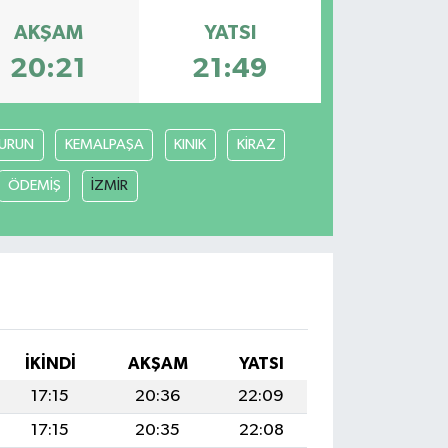
AKŞAM
YATSI
20:21
21:49
URUN
KEMALPAŞA
KINIK
KİRAZ
ÖDEMİŞ
İZMİR
İKINDI
AKŞAM
YATSI
17:15
20:36
22:09
17:15
20:35
22:08