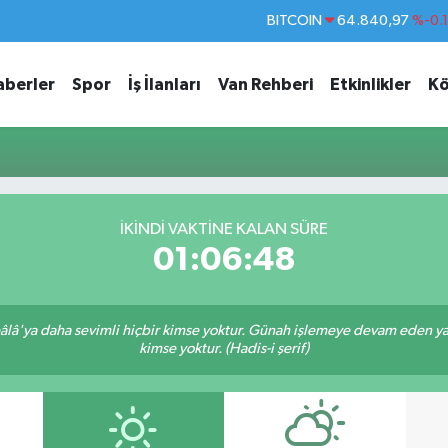
BITCOIN
64.840,97
%-0.
DOLAR
47,7436
%0.
aberler
Spor
İş İlanları
Van Rehberi
Etkinlikler
Kö
EURO
55,2510
%0.
STERLİN
64,4811
%0.
GRAM ALTIN
6660.55
%
BİST100
13.779
%-
İKINDI VAKTINE KALAN SÜRE
01:06:48
lâ'ya daha sevimli hiçbir kimse yoktur. Günah işlemeye devam eden yaşl
kimse yoktur. (Hadis-i şerif)