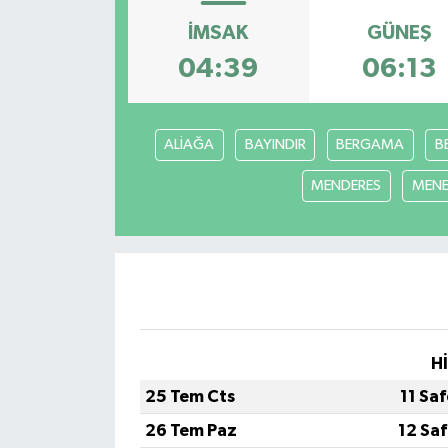
İMSAK
GÜNEŞ
04:39
06:13
ALİAĞA
BAYINDIR
BERGAMA
B
MENDERES
MEN
H
25 Tem Cts
11 Sa
26 Tem Paz
12 Sa