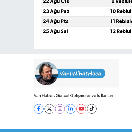
22 Ağu Cts
9 Rebiul
23 Ağu Paz
10 Rebiu
24 Ağu Pts
11 Rebiu
25 Ağu Sal
12 Rebiu
Van Haber, Güncel Gelişmeler ve İş İlanları