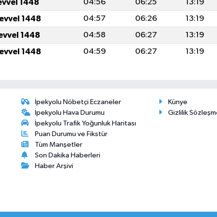
evvel 1448
04:56
06:25
13:19
levvel 1448
04:57
06:26
13:19
levvel 1448
04:58
06:27
13:19
levvel 1448
04:59
06:27
13:19
İpekyolu Nöbetçi Eczaneler
Künye
İpekyolu Hava Durumu
Gizlilik Sözleşm
İpekyolu Trafik Yoğunluk Haritası
Puan Durumu ve Fikstür
Tüm Manşetler
Son Dakika Haberleri
Haber Arşivi