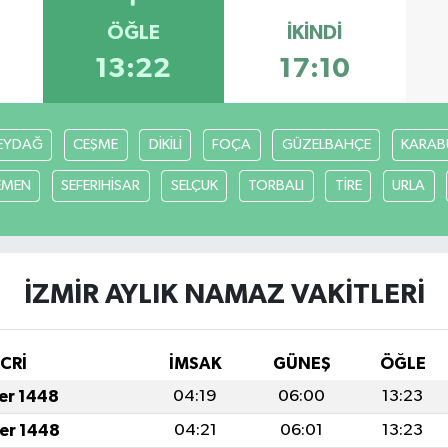
ÖĞLE
İKINDI
13:22
17:10
EYDAĞ
CEŞME
DİKİLİ
FOÇA
GÜZELBAHÇE
KARAB
EMEN
SEFERIHİSAR
SELÇUK
TORBALI
TİRE
URLA
İZMİR AYLIK NAMAZ VAKITLERI
İCRİ
İMSAK
GÜNEŞ
ÖĞLE
fer 1448
04:19
06:00
13:23
fer 1448
04:21
06:01
13:23