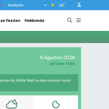
°
İpekyolu
15
28
18
şe Yazıları
Hakkımda
32
38
0
14
9 Ağustos 2026
26 Safer 1448
ıdan da, Allâhü Teâlâ'ya daha sevimsiz hiçbir