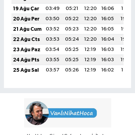
19 Ağu Çar
03:49
05:21
12:20
16:06
19:10
20 Ağu Per
03:50
05:22
12:20
16:05
19:09
21 Ağu Cum
03:52
05:23
12:20
16:05
19:07
22 Ağu Cts
03:53
05:24
12:20
16:04
19:06
23 Ağu Paz
03:54
05:25
12:19
16:03
19:04
24 Ağu Pts
03:55
05:25
12:19
16:03
19:03
25 Ağu Sal
03:57
05:26
12:19
16:02
19:01