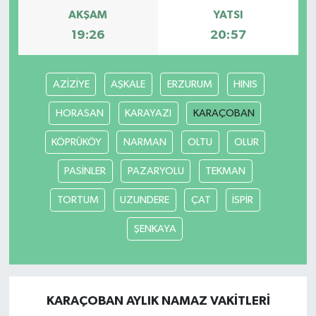
AKŞAM
YATSI
19:26
20:57
AZİZİYE
AŞKALE
ERZURUM
HINIS
HORASAN
KARAYAZI
KARAÇOBAN
KÖPRÜKÖY
NARMAN
OLTU
OLUR
PASİNLER
PAZARYOLU
TEKMAN
TORTUM
UZUNDERE
ÇAT
İSPİR
ŞENKAYA
KARAÇOBAN AYLIK NAMAZ VAKITLERI