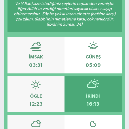
Ve (Allah) size istediğiniz şeylerin hepsinden vermiştir.
Eğer Allâh'ın verdiği nimetleri sayacak olsanız sayıp
bitiremezsiniz. Şüphe yok ki insan elbette (nefsine karşı)
çok zâlim, (Rabb'inin nimetlerine karşı) çok nankördür.
(İbrâhîm Sûresi, 34)
İMSAK
GÜNEŞ
03:31
05:09
ÖĞLE
İKINDI
12:23
16:13