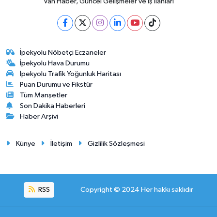
Van Haber, Güncel Gelişmeler ve İş İlanları
İpekyolu Nöbetçi Eczaneler
İpekyolu Hava Durumu
İpekyolu Trafik Yoğunluk Haritası
Puan Durumu ve Fikstür
Tüm Manşetler
Son Dakika Haberleri
Haber Arşivi
Künye
İletişim
Gizlilik Sözleşmesi
RSS
Copyright © 2024 Her hakkı saklıdır