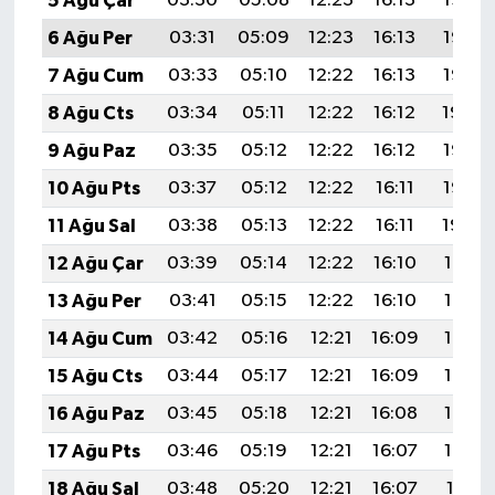
5 Ağu Çar
03:30
05:08
12:23
16:13
19:28
6 Ağu Per
03:31
05:09
12:23
16:13
19:26
7 Ağu Cum
03:33
05:10
12:22
16:13
19:25
8 Ağu Cts
03:34
05:11
12:22
16:12
19:24
9 Ağu Paz
03:35
05:12
12:22
16:12
19:23
10 Ağu Pts
03:37
05:12
12:22
16:11
19:22
11 Ağu Sal
03:38
05:13
12:22
16:11
19:20
12 Ağu Çar
03:39
05:14
12:22
16:10
19:19
13 Ağu Per
03:41
05:15
12:22
16:10
19:18
14 Ağu Cum
03:42
05:16
12:21
16:09
19:17
15 Ağu Cts
03:44
05:17
12:21
16:09
19:15
16 Ağu Paz
03:45
05:18
12:21
16:08
19:14
17 Ağu Pts
03:46
05:19
12:21
16:07
19:13
18 Ağu Sal
03:48
05:20
12:21
16:07
19:11