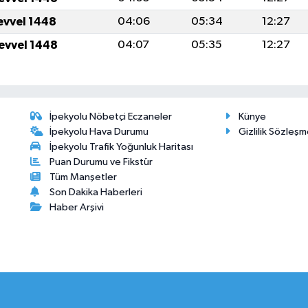
levvel 1448
04:06
05:34
12:27
levvel 1448
04:07
05:35
12:27
İpekyolu Nöbetçi Eczaneler
Künye
İpekyolu Hava Durumu
Gizlilik Sözleşm
İpekyolu Trafik Yoğunluk Haritası
Puan Durumu ve Fikstür
Tüm Manşetler
Son Dakika Haberleri
Haber Arşivi