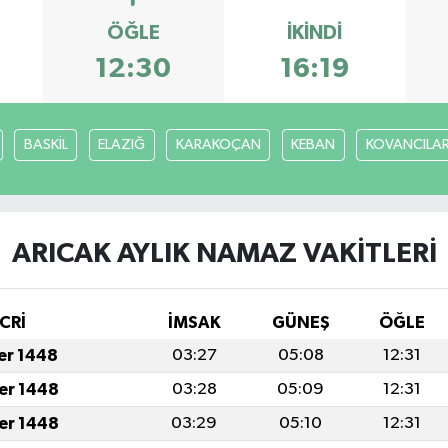
ÖĞLE
İKINDI
12:30
16:19
BASKİL
ELAZIĞ
KARAKOÇAN
KEBAN
KOVANCILA
ARICAK AYLIK NAMAZ VAKITLERI
CRİ
İMSAK
GÜNEŞ
ÖĞLE
fer 1448
03:27
05:08
12:31
fer 1448
03:28
05:09
12:31
fer 1448
03:29
05:10
12:31