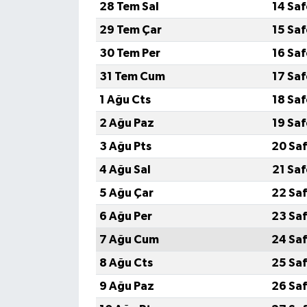
28 Tem Sal
14 Sa
29 Tem Çar
15 Sa
30 Tem Per
16 Sa
31 Tem Cum
17 Sa
1 Ağu Cts
18 Sa
2 Ağu Paz
19 Sa
3 Ağu Pts
20 Saf
4 Ağu Sal
21 Sa
5 Ağu Çar
22 Saf
6 Ağu Per
23 Saf
7 Ağu Cum
24 Saf
8 Ağu Cts
25 Saf
9 Ağu Paz
26 Saf