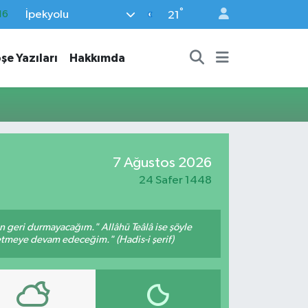
°
İpekyolu
16
21
%0
şe Yazıları
Hakkımda
08
%0
12
70
7 Ağustos 2026
24 Safer 1448
an geri durmayacağım." Allâhü Teâlâ ise şöyle
fetmeye devam edeceğim." (Hadis-i şerif)