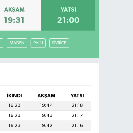
AKŞAM
YATSI
19:31
21:00
R
MADEN
PALU
SİVRİCE
İKINDI
AKŞAM
YATSI
16:23
19:44
21:18
16:23
19:43
21:17
16:23
19:42
21:16