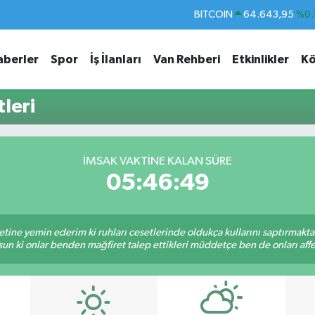
BITCOIN
64.643,95
%0.
DOLAR
47,6704
aberler
Spor
İş İlanları
Van Rehberi
Etkinlikler
Kö
EURO
55,0406
%-0.
STERLİN
64,2143
leri
GRAM ALTIN
6500.87
%0.
BİST100
13.799
%
İMSAK VAKTINE KALAN SÜRE
05:46:49
tine yemin ederim ki ruhları cesetlerinde oldukça kullarını saptırmakt
un ki onlar benden mağfiret talep ettikleri müddetçe ben de onları af