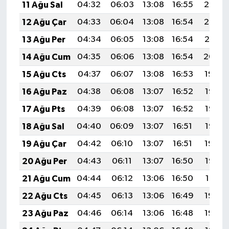
11 Ağu Sal
04:32
06:03
13:08
16:55
20:03
12 Ağu Çar
04:33
06:04
13:08
16:54
20:02
13 Ağu Per
04:34
06:05
13:08
16:54
20:01
14 Ağu Cum
04:35
06:06
13:08
16:54
20:00
15 Ağu Cts
04:37
06:07
13:08
16:53
19:59
16 Ağu Paz
04:38
06:08
13:07
16:52
19:57
17 Ağu Pts
04:39
06:08
13:07
16:52
19:56
18 Ağu Sal
04:40
06:09
13:07
16:51
19:55
19 Ağu Çar
04:42
06:10
13:07
16:51
19:54
20 Ağu Per
04:43
06:11
13:07
16:50
19:52
21 Ağu Cum
04:44
06:12
13:06
16:50
19:51
22 Ağu Cts
04:45
06:13
13:06
16:49
19:50
23 Ağu Paz
04:46
06:14
13:06
16:48
19:48