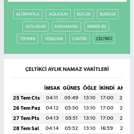
ALTINYAYLA
AĞLASUN
BUCAK
BURDUR
GÖLHİSAR
KARAMANLI
KEMER (B)
TEFENNİ
YEŞİLOVA
ÇAVDIR
ÇELTİKCİ
ÇELTİKCİ AYLIK NAMAZ VAKITLERI
İMSAK
GÜNEŞ
ÖĞLE
İKINDI
AKŞA
25 Tem Cts
04:11
05:49
13:10
17:00
20:20
26 Tem Paz
04:12
05:50
13:10
17:00
20:19
27 Tem Pts
04:13
05:51
13:10
17:00
20:19
28 Tem Sal
04:14
05:52
13:10
16:59
20:18