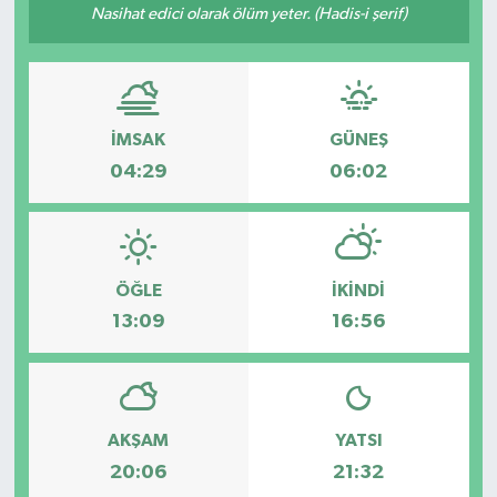
Nasihat edici olarak ölüm yeter. (Hadis-i şerif)
İMSAK
GÜNEŞ
04:29
06:02
ÖĞLE
İKINDI
13:09
16:56
AKŞAM
YATSI
20:06
21:32