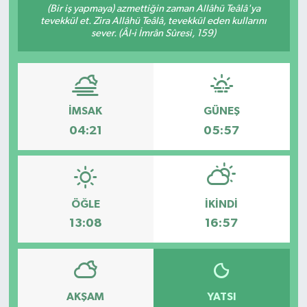
(Bir iş yapmaya) azmettiğin zaman Allâhü Teâlâ'ya
tevekkül et. Zira Allâhü Teâlâ, tevekkül eden kullarını
sever. (Âl-i İmrân Sûresi, 159)
İMSAK
GÜNEŞ
04:21
05:57
ÖĞLE
İKINDI
13:08
16:57
AKŞAM
YATSI