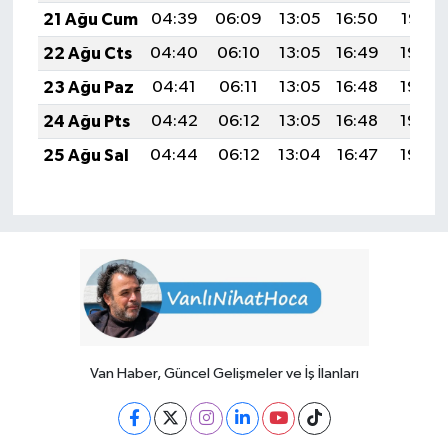
21 Ağu Cum
04:39
06:09
13:05
16:50
19:52
22 Ağu Cts
04:40
06:10
13:05
16:49
19:50
23 Ağu Paz
04:41
06:11
13:05
16:48
19:49
24 Ağu Pts
04:42
06:12
13:05
16:48
19:48
25 Ağu Sal
04:44
06:12
13:04
16:47
19:46
Van Haber, Güncel Gelişmeler ve İş İlanları