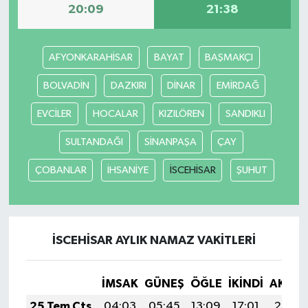
20:09
21:38
AFYONKARAHİSAR
BAYAT
BAŞMAKÇI
BOLVADİN
DAZKIRI
DİNAR
EMİRDAĞ
EVCİLER
HOCALAR
KIZILÖREN
SANDIKLI
SULTANDAĞI
SİNANPAŞA
ÇAY
ÇOBANLAR
İHSANİYE
İSCEHİSAR
ŞUHUT
İSCEHİSAR AYLIK NAMAZ VAKITLERI
İMSAK
GÜNEŞ
ÖĞLE
İKINDI
AKŞA
25 Tem Cts
04:03
05:45
13:09
17:01
20:22