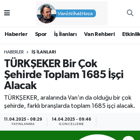
Haberler
İpekyolu Nöbetçi Eczaneler
Haberler
Spor
İş İlanları
Van Rehberi
Etkinli
Spor
İpekyolu Hava Durumu
HABERLER
İŞ İLANLARI
İş İlanları
İpekyolu Trafik Yoğunluk Haritası
TÜRKŞEKER Bir Çok
Van Rehberi
Süper Lig Puan Durumu ve Fikstür
Şehirde Toplam 1685 İşçi
Alacak
Etkinlikler
Tüm Manşetler
TÜRKŞEKER, aralarında Van'ın da olduğu bir çok
Köşe Yazıları
Son Dakika Haberleri
şehirde, farklı branşlarda toplam 1685 işçi alacak.
Hakkımda
Haber Arşivi
11.04.2025 - 08:29
14.04.2025 - 09:46
YAYINLANMA
GÜNCELLEME