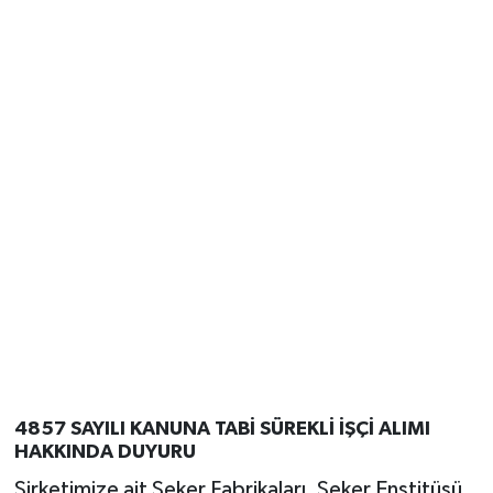
4857 SAYILI KANUNA TABİ SÜREKLİ İŞÇİ ALIMI
HAKKINDA DUYURU
Şirketimize ait Şeker Fabrikaları, Şeker Enstitüsü,