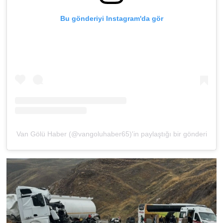
Bu gönderiyi Instagram'da gör
Van Gölü Haber (@vangoluhaber65)'in paylaştığı bir gönderi