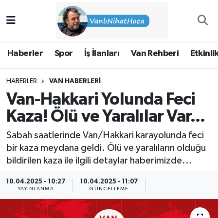
Haberler
İpekyolu Nöbetçi Eczaneler
Haberler
Spor
İş İlanları
Van Rehberi
Etkinli
Spor
İpekyolu Hava Durumu
HABERLER
VAN HABERLERI
İş İlanları
İpekyolu Trafik Yoğunluk Haritası
Van-Hakkari Yolunda Feci
Van Rehberi
Süper Lig Puan Durumu ve Fikstür
Kaza! Ölü ve Yaralılar Var...
Sabah saatlerinde Van/Hakkari karayolunda feci
Etkinlikler
Tüm Manşetler
bir kaza meydana geldi. Ölü ve yaralıların olduğu
bildirilen kaza ile ilgili detaylar haberimizde...
Köşe Yazıları
Son Dakika Haberleri
10.04.2025 - 10:27
10.04.2025 - 11:07
Hakkımda
Haber Arşivi
YAYINLANMA
GÜNCELLEME