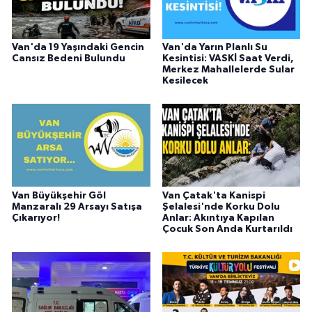
Van'da 19 Yaşındaki Gencin
Van'da Yarın Planlı Su
Cansız Bedeni Bulundu
Kesintisi: VASKİ Saat Verdi,
Merkez Mahallelerde Sular
Kesilecek
Van Büyükşehir Göl
Van Çatak'ta Kanispi
Manzaralı 29 Arsayı Satışa
Şelalesi'nde Korku Dolu
Çıkarıyor!
Anlar: Akıntıya Kapılan
Çocuk Son Anda Kurtarıldı