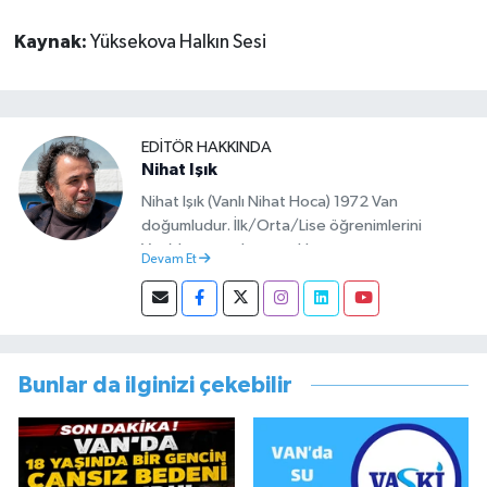
Kaynak:
Yüksekova Halkın Sesi
EDITÖR HAKKINDA
Nihat Işık
Nihat Işık (Vanlı Nihat Hoca) 1972 Van
doğumludur. İlk/Orta/Lise öğrenimlerini
Van’da tamamlamıştır. Hacettepe mezunu
Devam Et
olup Van’da köy öğretmeni olarak memuriyete
başlamıştır. Asteğmen olarak yaptığı vatani
görevi dönüşü Van Sosyal Hizmetler İl
Müdürlüğünde Sosyal Hizmet Uzmanı olarak
çalışmıştır. En son Çocuk Evleri Müdürlüğü
Bunlar da ilginizi çekebilir
görevini yürütürken istifa edip sosyal medyayı
tercih etmiştir.