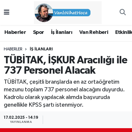
Haberler
İpekyolu Nöbetçi Eczaneler
Haberler
Spor
İş İlanları
Van Rehberi
Etkinli
Spor
İpekyolu Hava Durumu
HABERLER
İŞ İLANLARI
İş İlanları
İpekyolu Trafik Yoğunluk Haritası
TÜBİTAK, İŞKUR Aracılığı ile
Van Rehberi
Süper Lig Puan Durumu ve Fikstür
737 Personel Alacak
TÜBİTAK, çeşitli branşlarda en az ortaöğretim
Etkinlikler
Tüm Manşetler
mezunu toplam 737 personel alacağını duyurdu.
Kadrolu olarak yapılacak alımda başvuruda
Köşe Yazıları
Son Dakika Haberleri
genellikle KPSS şartı istenmiyor.
Hakkımda
Haber Arşivi
17.02.2025 - 14:19
YAYINLANMA