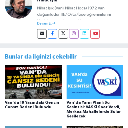
Nihat Işık (Vanlı Nihat Hoca) 1972 Van
doğumludur. İlk/Orta/Lise öğrenimlerini
Van’da tamamlamıştır. Hacettepe mezunu
Devam Et
olup Van’da köy öğretmeni olarak memuriyete
başlamıştır. Asteğmen olarak yaptığı vatani
görevi dönüşü Van Sosyal Hizmetler İl
Müdürlüğünde Sosyal Hizmet Uzmanı olarak
çalışmıştır. En son Çocuk Evleri Müdürlüğü
Bunlar da ilginizi çekebilir
görevini yürütürken istifa edip sosyal medyayı
tercih etmiştir.
Van'da 19 Yaşındaki Gencin
Van'da Yarın Planlı Su
Cansız Bedeni Bulundu
Kesintisi: VASKİ Saat Verdi,
Merkez Mahallelerde Sular
Kesilecek