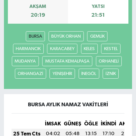
AKŞAM
YATSI
20:19
21:51
BURSA
BÜYÜK ORHAN
GEMLİK
HARMANCIK
KARACABEY
KELES
KESTEL
MUDANYA
MUSTAFA KEMALPAŞA
ORHANELİ
ORHANGAZİ
YENİŞEHİR
İNEGÖL
İZNİK
BURSA AYLIK NAMAZ VAKITLERI
İMSAK
GÜNEŞ
ÖĞLE
İKINDI
AKŞA
25 Tem Cts
04:02
05:48
13:15
17:10
20:33