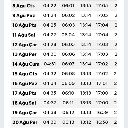
8 Ağu Cts
04:22
06:01
13:15
17:05
20:18
9 Ağu Paz
04:24
06:02
13:14
17:05
20:17
10 Ağu Pts
04:25
06:03
13:14
17:04
20:16
11 Ağu Sal
04:27
06:04
13:14
17:04
20:14
12 Ağu Çar
04:28
06:05
13:14
17:03
20:13
13 Ağu Per
04:30
06:06
13:14
17:03
20:12
14 Ağu Cum
04:31
06:07
13:14
17:02
20:10
15 Ağu Cts
04:32
06:08
13:13
17:02
20:09
16 Ağu Paz
04:34
06:09
13:13
17:01
20:08
17 Ağu Pts
04:35
06:10
13:13
17:00
20:06
18 Ağu Sal
04:37
06:11
13:13
17:00
20:05
19 Ağu Çar
04:38
06:12
13:13
16:59
20:03
20 Ağu Per
04:39
06:13
13:12
16:58
20:02