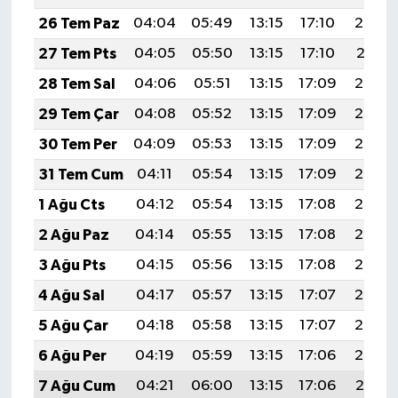
26 Tem Paz
04:04
05:49
13:15
17:10
20:32
27 Tem Pts
04:05
05:50
13:15
17:10
20:31
28 Tem Sal
04:06
05:51
13:15
17:09
20:30
29 Tem Çar
04:08
05:52
13:15
17:09
20:29
30 Tem Per
04:09
05:53
13:15
17:09
20:28
31 Tem Cum
04:11
05:54
13:15
17:09
20:27
1 Ağu Cts
04:12
05:54
13:15
17:08
20:26
2 Ağu Paz
04:14
05:55
13:15
17:08
20:25
3 Ağu Pts
04:15
05:56
13:15
17:08
20:24
4 Ağu Sal
04:17
05:57
13:15
17:07
20:23
5 Ağu Çar
04:18
05:58
13:15
17:07
20:22
6 Ağu Per
04:19
05:59
13:15
17:06
20:20
7 Ağu Cum
04:21
06:00
13:15
17:06
20:19