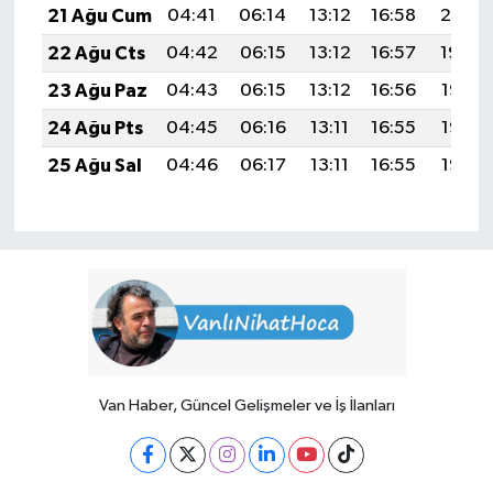
21 Ağu Cum
04:41
06:14
13:12
16:58
20:01
22 Ağu Cts
04:42
06:15
13:12
16:57
19:59
23 Ağu Paz
04:43
06:15
13:12
16:56
19:58
24 Ağu Pts
04:45
06:16
13:11
16:55
19:56
25 Ağu Sal
04:46
06:17
13:11
16:55
19:55
Van Haber, Güncel Gelişmeler ve İş İlanları