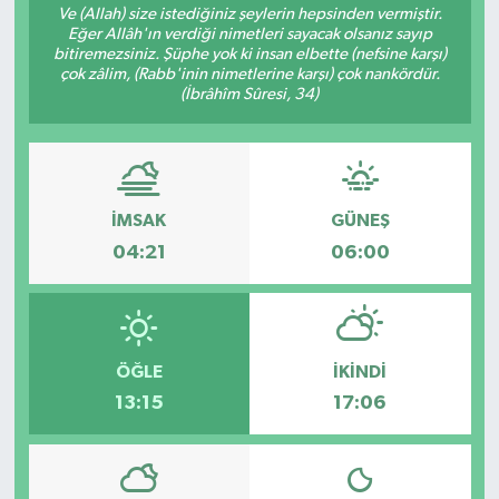
Ve (Allah) size istediğiniz şeylerin hepsinden vermiştir.
Eğer Allâh'ın verdiği nimetleri sayacak olsanız sayıp
bitiremezsiniz. Şüphe yok ki insan elbette (nefsine karşı)
çok zâlim, (Rabb'inin nimetlerine karşı) çok nankördür.
(İbrâhîm Sûresi, 34)
İMSAK
GÜNEŞ
04:21
06:00
ÖĞLE
İKINDI
13:15
17:06