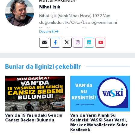
EDITÖR HAKKINDA
Nihat Işık
Nihat Işık (Vanlı Nihat Hoca) 1972 Van
doğumludur. İlk/Orta/Lise öğrenimlerini
Van’da tamamlamıştır. Hacettepe mezunu
Devam Et
olup Van’da köy öğretmeni olarak memuriyete
başlamıştır. Asteğmen olarak yaptığı vatani
görevi dönüşü Van Sosyal Hizmetler İl
Müdürlüğünde Sosyal Hizmet Uzmanı olarak
çalışmıştır. En son Çocuk Evleri Müdürlüğü
Bunlar da ilginizi çekebilir
görevini yürütürken istifa edip sosyal medyayı
tercih etmiştir.
Van'da 19 Yaşındaki Gencin
Van'da Yarın Planlı Su
Cansız Bedeni Bulundu
Kesintisi: VASKİ Saat Verdi,
Merkez Mahallelerde Sular
Kesilecek