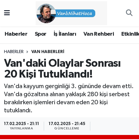
Haberler
İpekyolu Nöbetçi Eczaneler
Haberler
Spor
İş İlanları
Van Rehberi
Etkinli
Spor
İpekyolu Hava Durumu
HABERLER
VAN HABERLERI
İş İlanları
İpekyolu Trafik Yoğunluk Haritası
Van'daki Olaylar Sonrası
Van Rehberi
Süper Lig Puan Durumu ve Fikstür
20 Kişi Tutuklandı!
Van'da kayyum gerginliği 3. gününde devam etti.
Etkinlikler
Tüm Manşetler
Van'da gözaltına alınan yaklaşık 280 kişi serbest
bırakılırken işlemleri devam eden 20 kişi
Köşe Yazıları
Son Dakika Haberleri
tutuklandı.
Hakkımda
Haber Arşivi
17.02.2025 - 21:11
17.02.2025 - 21:45
YAYINLANMA
GÜNCELLEME