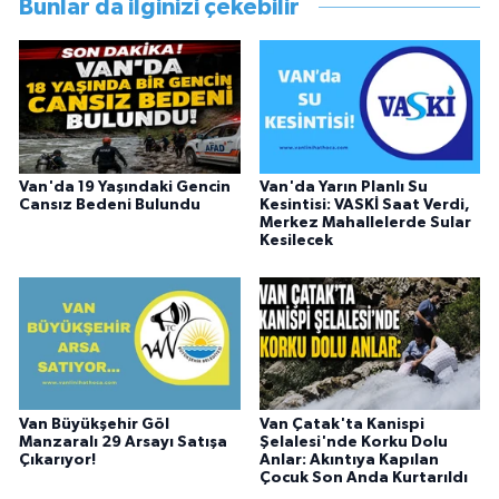
Bunlar da ilginizi çekebilir
Van'da 19 Yaşındaki Gencin
Van'da Yarın Planlı Su
Cansız Bedeni Bulundu
Kesintisi: VASKİ Saat Verdi,
Merkez Mahallelerde Sular
Kesilecek
Van Büyükşehir Göl
Van Çatak'ta Kanispi
Manzaralı 29 Arsayı Satışa
Şelalesi'nde Korku Dolu
Çıkarıyor!
Anlar: Akıntıya Kapılan
Çocuk Son Anda Kurtarıldı