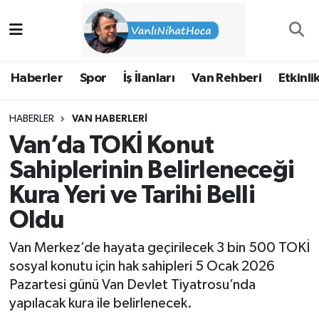
Haberler
İpekyolu Nöbetçi Eczaneler
Haberler
Spor
İş İlanları
Van Rehberi
Etkinli
Spor
İpekyolu Hava Durumu
HABERLER
VAN HABERLERI
İş İlanları
İpekyolu Trafik Yoğunluk Haritası
Van’da TOKİ Konut
Van Rehberi
Süper Lig Puan Durumu ve Fikstür
Sahiplerinin Belirleneceği
Kura Yeri ve Tarihi Belli
Etkinlikler
Tüm Manşetler
Oldu
Köşe Yazıları
Son Dakika Haberleri
Van Merkez’de hayata geçirilecek 3 bin 500 TOKİ
sosyal konutu için hak sahipleri 5 Ocak 2026
Hakkımda
Haber Arşivi
Pazartesi günü Van Devlet Tiyatrosu’nda
yapılacak kura ile belirlenecek.