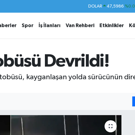
EURO
55,0700
%0
STERLİN
64,2438
%0.
aberler
Spor
İş İlanları
Van Rehberi
Etkinlikler
Kö
GRAM ALTIN
6513.94
%0.
BİST100
13.768
%4
BITCOIN
64.602,05
%0.
obüsü Devrildi!
DOLAR
47,5986
%0.
tobüsü, kayganlaşan yolda sürücünün dire