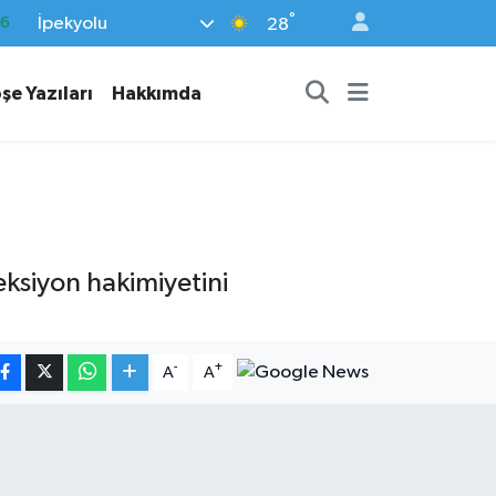
°
İpekyolu
.1
28
21
şe Yazıları
Hakkımda
32
8
69
06
ksiyon hakimiyetini
-
+
A
A