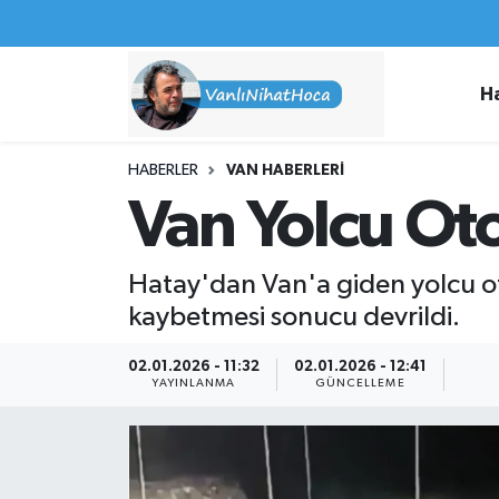
Haberler
İpekyolu Nöbetçi Eczaneler
H
Spor
İpekyolu Hava Durumu
HABERLER
VAN HABERLERI
İş İlanları
İpekyolu Trafik Yoğunluk Haritası
Van Yolcu Ot
Van Rehberi
Süper Lig Puan Durumu ve Fikstür
Hatay'dan Van'a giden yolcu o
Etkinlikler
Tüm Manşetler
kaybetmesi sonucu devrildi.
Köşe Yazıları
Son Dakika Haberleri
02.01.2026 - 11:32
02.01.2026 - 12:41
YAYINLANMA
GÜNCELLEME
Hakkımda
Haber Arşivi