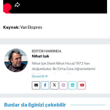
Kaynak:
Van Ekspres
EDITÖR HAKKINDA
Nihat Işık
Nihat Işık (Vanlı Nihat Hoca) 1972 Van
doğumludur. İlk/Orta/Lise öğrenimlerini
Van’da tamamlamıştır. Hacettepe mezunu
Devam Et
olup Van’da köy öğretmeni olarak memuriyete
başlamıştır. Asteğmen olarak yaptığı vatani
görevi dönüşü Van Sosyal Hizmetler İl
Müdürlüğünde Sosyal Hizmet Uzmanı olarak
çalışmıştır. En son Çocuk Evleri Müdürlüğü
Bunlar da ilginizi çekebilir
görevini yürütürken istifa edip sosyal medyayı