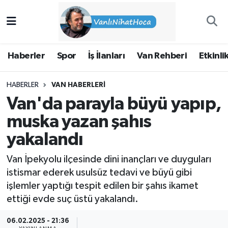
Haberler
İpekyolu Nöbetçi Eczaneler
Haberler
Spor
İş İlanları
Van Rehberi
Etkinli
Spor
İpekyolu Hava Durumu
HABERLER
VAN HABERLERI
İş İlanları
İpekyolu Trafik Yoğunluk Haritası
Van'da parayla büyü yapıp,
Van Rehberi
Süper Lig Puan Durumu ve Fikstür
muska yazan şahıs
yakalandı
Etkinlikler
Tüm Manşetler
Van İpekyolu ilçesinde dini inançları ve duyguları
Köşe Yazıları
Son Dakika Haberleri
istismar ederek usulsüz tedavi ve büyü gibi
işlemler yaptığı tespit edilen bir şahıs ikamet
Hakkımda
Haber Arşivi
ettiği evde suç üstü yakalandı.
06.02.2025 - 21:36