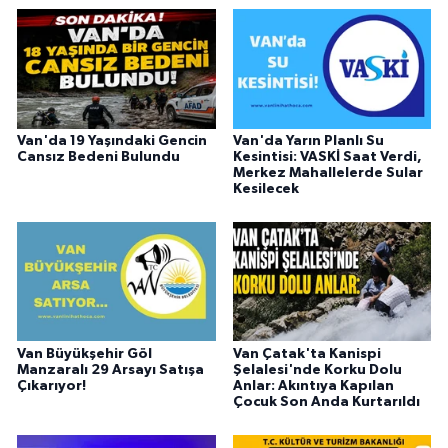
tercih etmiştir.
Van'da 19 Yaşındaki Gencin
Van'da Yarın Planlı Su
Cansız Bedeni Bulundu
Kesintisi: VASKİ Saat Verdi,
Merkez Mahallelerde Sular
Kesilecek
Van Büyükşehir Göl
Van Çatak'ta Kanispi
Manzaralı 29 Arsayı Satışa
Şelalesi'nde Korku Dolu
Çıkarıyor!
Anlar: Akıntıya Kapılan
Çocuk Son Anda Kurtarıldı