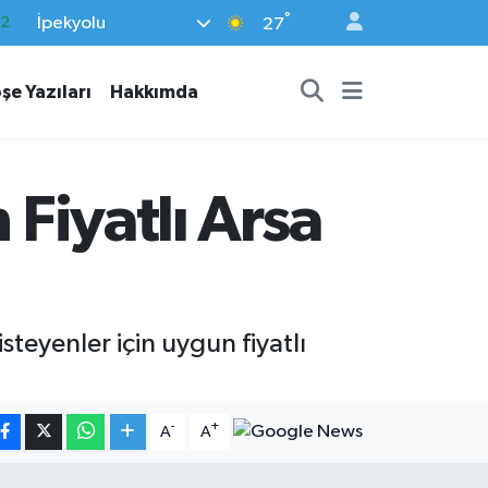
°
İpekyolu
17
27
27
şe Yazıları
Hakkımda
35
12
19
 Fiyatlı Arsa
.2
steyenler için uygun fiyatlı
-
+
A
A