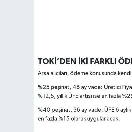
TOKİ’DEN İKİ FARKLI Ö
Arsa alıcıları, ödeme konusunda kendi
%25 peşinat, 48 ay vade: Üretici Fiyat
%12,5, yıllık ÜFE artışı ise en fazla %2
%40 peşinat, 36 ay vade: ÜFE 6 aylık dö
en fazla %15 olarak uygulanacak.