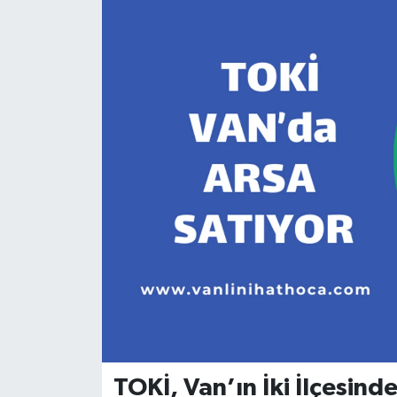
TOKİ, Van’ın İki İlçesind