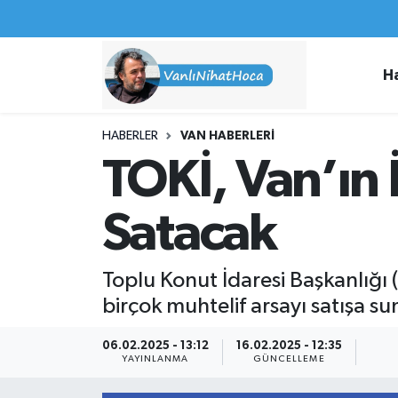
Haberler
İpekyolu Nöbetçi Eczaneler
H
Spor
İpekyolu Hava Durumu
HABERLER
VAN HABERLERI
İş İlanları
İpekyolu Trafik Yoğunluk Haritası
TOKİ, Van’ın 
Van Rehberi
Süper Lig Puan Durumu ve Fikstür
Satacak
Etkinlikler
Tüm Manşetler
Toplu Konut İdaresi Başkanlığı (
Köşe Yazıları
Son Dakika Haberleri
birçok muhtelif arsayı satışa su
Hakkımda
Haber Arşivi
06.02.2025 - 13:12
16.02.2025 - 12:35
YAYINLANMA
GÜNCELLEME