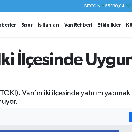
DOLAR
47,7106
%0.
EURO
55,1652
%0.
aberler
Spor
İş İlanları
Van Rehberi
Etkinlikler
Kö
STERLİN
64,4046
%0.
GRAM ALTIN
6618.49
%2.
BİST100
13.773
%-
İki İlçesinde Uygun
BITCOIN
65.130,04
%1
TOKİ), Van’ın iki ilçesinde yatırım yapmak i
nuyor.