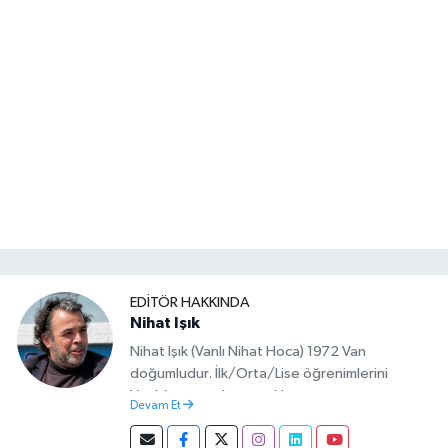
EDITÖR HAKKINDA
Nihat Işık
Nihat Işık (Vanlı Nihat Hoca) 1972 Van
doğumludur. İlk/Orta/Lise öğrenimlerini
Van’da tamamlamıştır. Hacettepe mezunu
Devam Et
olup Van’da köy öğretmeni olarak memuriyete
başlamıştır. Asteğmen olarak yaptığı vatani