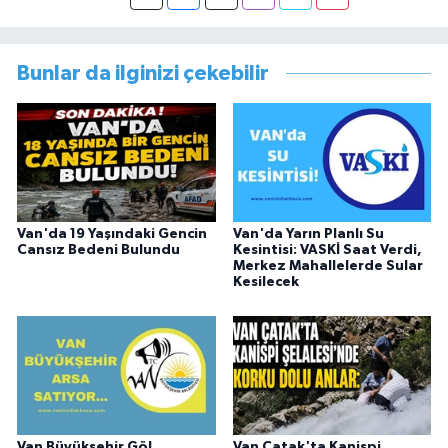
görevi dönüşü Van Sosyal Hizmetler İl
Müdürlüğünde Sosyal Hizmet Uzmanı olarak
çalışmıştır. En son Çocuk Evleri Müdürlüğü
Bunlar da ilginizi çekebilir
görevini yürütürken istifa edip sosyal medyayı
tercih etmiştir.
Van'da 19 Yaşındaki Gencin
Van'da Yarın Planlı Su
Cansız Bedeni Bulundu
Kesintisi: VASKİ Saat Verdi,
Merkez Mahallelerde Sular
Kesilecek
Van Büyükşehir Göl
Van Çatak'ta Kanispi