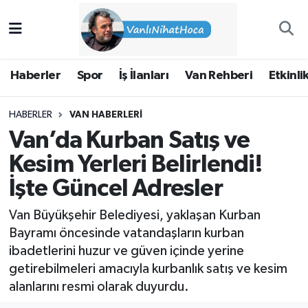
Haberler
İpekyolu Nöbetçi Eczaneler
Haberler
Spor
İş İlanları
Van Rehberi
Etkinli
Spor
İpekyolu Hava Durumu
HABERLER
VAN HABERLERI
İş İlanları
İpekyolu Trafik Yoğunluk Haritası
Van’da Kurban Satış ve
Van Rehberi
Süper Lig Puan Durumu ve Fikstür
Kesim Yerleri Belirlendi!
İşte Güncel Adresler
Etkinlikler
Tüm Manşetler
Van Büyükşehir Belediyesi, yaklaşan Kurban
Köşe Yazıları
Son Dakika Haberleri
Bayramı öncesinde vatandaşların kurban
ibadetlerini huzur ve güven içinde yerine
Hakkımda
Haber Arşivi
getirebilmeleri amacıyla kurbanlık satış ve kesim
alanlarını resmi olarak duyurdu.