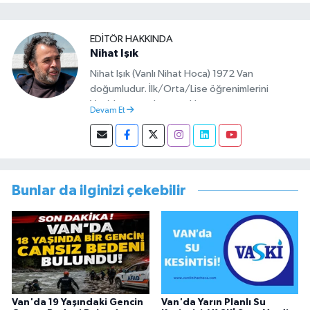
EDITÖR HAKKINDA
Nihat Işık
Nihat Işık (Vanlı Nihat Hoca) 1972 Van
doğumludur. İlk/Orta/Lise öğrenimlerini
Van’da tamamlamıştır. Hacettepe mezunu
Devam Et
olup Van’da köy öğretmeni olarak memuriyete
başlamıştır. Asteğmen olarak yaptığı vatani
görevi dönüşü Van Sosyal Hizmetler İl
Müdürlüğünde Sosyal Hizmet Uzmanı olarak
çalışmıştır. En son Çocuk Evleri Müdürlüğü
Bunlar da ilginizi çekebilir
görevini yürütürken istifa edip sosyal medyayı
tercih etmiştir.
Van'da 19 Yaşındaki Gencin
Van'da Yarın Planlı Su