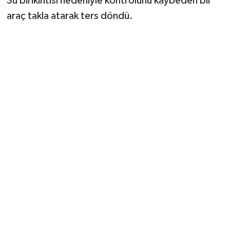
Su birikintisi nedeniyle kontrolünü kaybeden bir
araç takla atarak ters döndü.