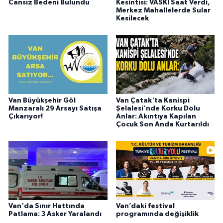
Cansız Bedeni Bulundu
Kesintisi: VASKİ Saat Verdi,
Merkez Mahallelerde Sular
Kesilecek
Van Büyükşehir Göl
Van Çatak'ta Kanispi
Manzaralı 29 Arsayı Satışa
Şelalesi'nde Korku Dolu
Çıkarıyor!
Anlar: Akıntıya Kapılan
Çocuk Son Anda Kurtarıldı
Van'da Sınır Hattında
Van’daki festival
Patlama: 3 Asker Yaralandı
programında değişiklik