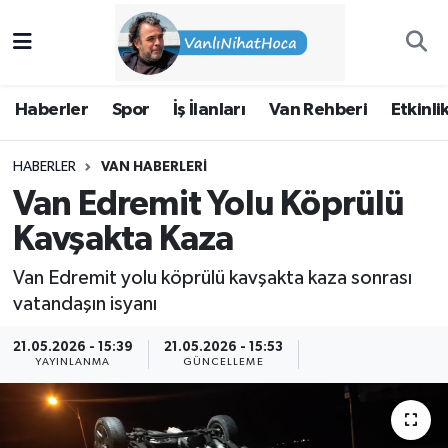
Haberler
İpekyolu Nöbetçi Eczaneler
Haberler
Spor
İş İlanları
Van Rehberi
Etkinli
Spor
İpekyolu Hava Durumu
HABERLER
VAN HABERLERI
İş İlanları
İpekyolu Trafik Yoğunluk Haritası
Van Edremit Yolu Köprülü
Van Rehberi
Süper Lig Puan Durumu ve Fikstür
Kavşakta Kaza
Van Edremit yolu köprülü kavşakta kaza sonrası
Etkinlikler
Tüm Manşetler
vatandaşın isyanı
Köşe Yazıları
Son Dakika Haberleri
21.05.2026 - 15:39
21.05.2026 - 15:53
YAYINLANMA
GÜNCELLEME
Hakkımda
Haber Arşivi