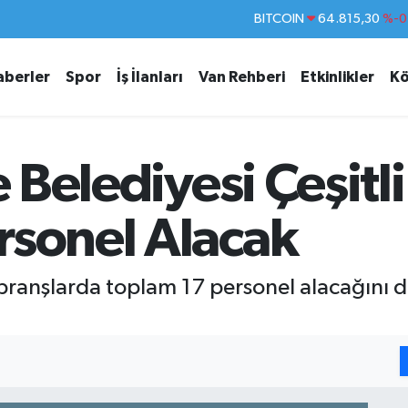
DOLAR
47,7436
%0.1
EURO
55,2510
%0.3
aberler
Spor
İş İlanları
Van Rehberi
Etkinlikler
Kö
STERLİN
64,4811
%0.3
GRAM ALTIN
6660.55
%
BİST100
13.779
%-1
e Belediyesi Çeşitl
BITCOIN
64.815,30
%-0
rsonel Alacak
tli branşlarda toplam 17 personel alacağını
.