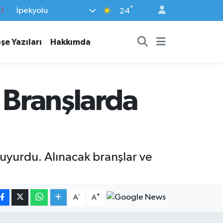
°
İpekyolu
8
24
2
şe Yazıları
Hakkımda
8
0
4
i Branşlarda
.1
 duyurdu. Alınacak branşlar ve
-
+
A
A