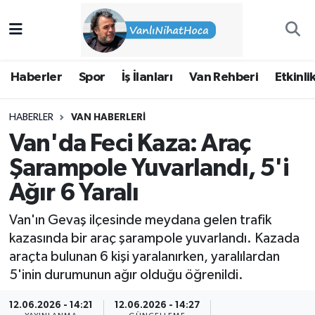
Haberler
İpekyolu Nöbetçi Eczaneler
Haberler
Spor
İş İlanları
Van Rehberi
Etkinli
Spor
İpekyolu Hava Durumu
HABERLER
VAN HABERLERI
İş İlanları
İpekyolu Trafik Yoğunluk Haritası
Van'da Feci Kaza: Araç
Van Rehberi
Süper Lig Puan Durumu ve Fikstür
Şarampole Yuvarlandı, 5'i
Ağır 6 Yaralı
Etkinlikler
Tüm Manşetler
Van'ın Gevaş ilçesinde meydana gelen trafik
Köşe Yazıları
Son Dakika Haberleri
kazasında bir araç şarampole yuvarlandı. Kazada
araçta bulunan 6 kişi yaralanırken, yaralılardan
Hakkımda
Haber Arşivi
5'inin durumunun ağır olduğu öğrenildi.
12.06.2026 - 14:21
12.06.2026 - 14:27