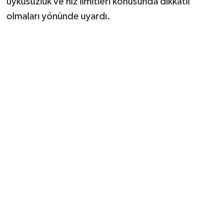
uykusuzluk ve hız limitleri konusunda dikkatli
olmaları yönünde uyardı.