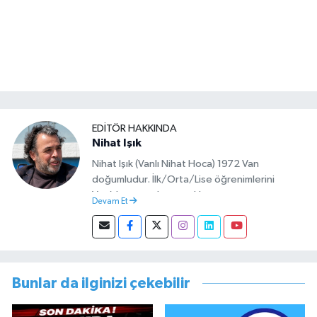
EDITÖR HAKKINDA
Nihat Işık
Nihat Işık (Vanlı Nihat Hoca) 1972 Van
doğumludur. İlk/Orta/Lise öğrenimlerini
Van’da tamamlamıştır. Hacettepe mezunu
Devam Et
olup Van’da köy öğretmeni olarak memuriyete
başlamıştır. Asteğmen olarak yaptığı vatani
görevi dönüşü Van Sosyal Hizmetler İl
Müdürlüğünde Sosyal Hizmet Uzmanı olarak
çalışmıştır. En son Çocuk Evleri Müdürlüğü
Bunlar da ilginizi çekebilir
görevini yürütürken istifa edip sosyal medyayı
tercih etmiştir.