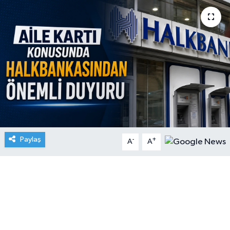
Paylaş
-
+
A
A