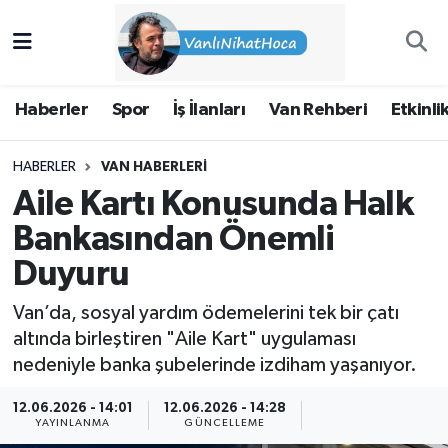
Haberler
İpekyolu Nöbetçi Eczaneler
Haberler
Spor
İş İlanları
Van Rehberi
Etkinli
Spor
İpekyolu Hava Durumu
HABERLER
VAN HABERLERI
İş İlanları
İpekyolu Trafik Yoğunluk Haritası
Aile Kartı Konusunda Halk
Van Rehberi
Süper Lig Puan Durumu ve Fikstür
Bankasından Önemli
Duyuru
Etkinlikler
Tüm Manşetler
Van’da, sosyal yardım ödemelerini tek bir çatı
Köşe Yazıları
Son Dakika Haberleri
altında birleştiren "Aile Kart" uygulaması
nedeniyle banka şubelerinde izdiham yaşanıyor.
Hakkımda
Haber Arşivi
12.06.2026 - 14:01
12.06.2026 - 14:28
YAYINLANMA
GÜNCELLEME