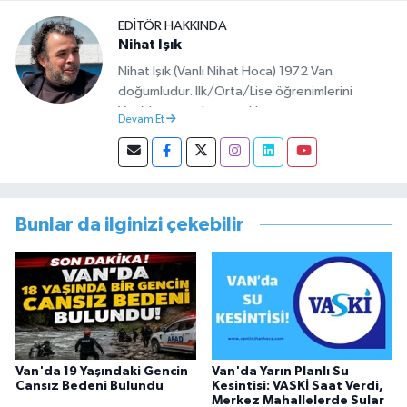
EDITÖR HAKKINDA
Nihat Işık
Nihat Işık (Vanlı Nihat Hoca) 1972 Van
doğumludur. İlk/Orta/Lise öğrenimlerini
Van’da tamamlamıştır. Hacettepe mezunu
Devam Et
olup Van’da köy öğretmeni olarak memuriyete
başlamıştır. Asteğmen olarak yaptığı vatani
görevi dönüşü Van Sosyal Hizmetler İl
Müdürlüğünde Sosyal Hizmet Uzmanı olarak
çalışmıştır. En son Çocuk Evleri Müdürlüğü
Bunlar da ilginizi çekebilir
görevini yürütürken istifa edip sosyal medyayı
tercih etmiştir.
Van'da 19 Yaşındaki Gencin
Van'da Yarın Planlı Su
Cansız Bedeni Bulundu
Kesintisi: VASKİ Saat Verdi,
Merkez Mahallelerde Sular