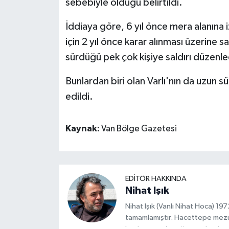
sebebiyle olduğu belirtildi.
İddiaya göre, 6 yıl önce mera alanına i
için 2 yıl önce karar alınması üzerine sal
sürdüğü pek çok kişiye saldırı düzenle
Bunlardan biri olan Varlı'nın da uzun s
edildi.
Kaynak:
Van Bölge Gazetesi
EDITÖR HAKKINDA
Nihat Işık
Nihat Işık (Vanlı Nihat Hoca) 1
tamamlamıştır. Hacettepe mez
başlamıştır. Asteğmen olarak ya