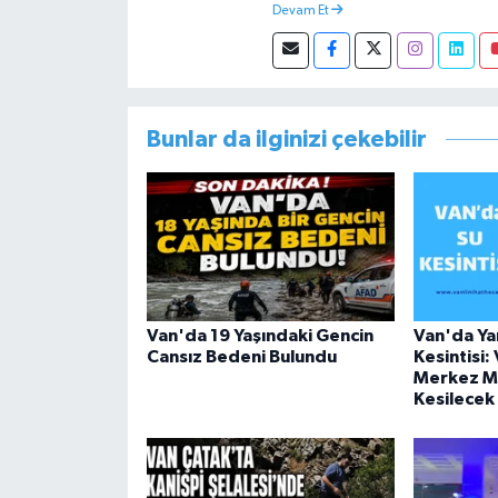
Devam Et
Müdürlüğünde Sosyal Hizmet Uzm
görevini yürütürken istifa edip 
Bunlar da ilginizi çekebilir
Van'da 19 Yaşındaki Gencin
Van'da Yar
Cansız Bedeni Bulundu
Kesintisi:
Merkez Ma
Kesilecek