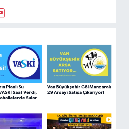
anı olarak çalışmıştır. En son Çocuk Evleri Müdürlüğü
sosyal medyayı tercih etmiştir.
ın Planlı Su
Van Büyükşehir Göl Manzaralı
 VASKİ Saat Verdi,
29 Arsayı Satışa Çıkarıyor!
hallelerde Sular