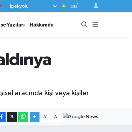
°
İpekyolu
17
28
01
şe Yazıları
Hakkımda
02
12
4
aldırıya
76
şisel aracında kişi veya kişiler
-
+
A
A