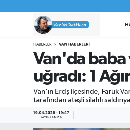
Haberler
İpekyolu Nöbetçi Eczaneler
H
Spor
İpekyolu Hava Durumu
HABERLER
VAN HABERLERI
İş İlanları
İpekyolu Trafik Yoğunluk Haritası
Van'da baba v
Van Rehberi
Süper Lig Puan Durumu ve Fikstür
uğradı: 1 Ağır
Etkinlikler
Tüm Manşetler
Van'ın Erciş ilçesinde, Faruk Varl
Köşe Yazıları
Son Dakika Haberleri
tarafından ateşli silahlı saldırıy
Hakkımda
Haber Arşivi
19.04.2026 - 19:47
YAYINLANMA