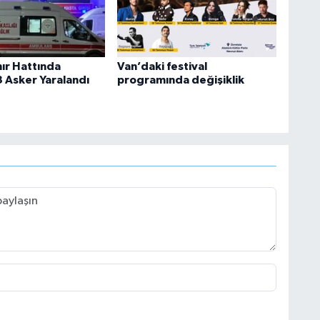
nır Hattında
Van’daki festival
3 Asker Yaralandı
programında değişiklik