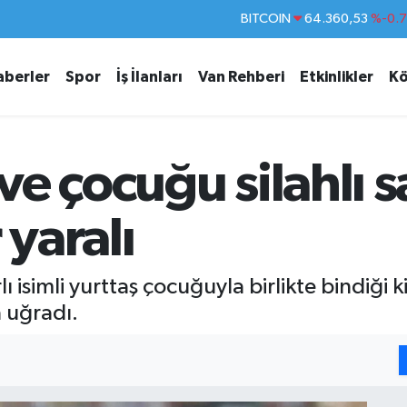
DOLAR
47,7069
%0.
EURO
55,0265
%0.
aberler
Spor
İş İlanları
Van Rehberi
Etkinlikler
Kö
STERLİN
64,1897
%0.
GRAM ALTIN
6618.49
%2.
BİST100
13.887
%6
e çocuğu silahlı s
BITCOIN
64.360,53
%-0.
 yaralı
ı isimli yurttaş çocuğuyla birlikte bindiği ki
a uğradı.