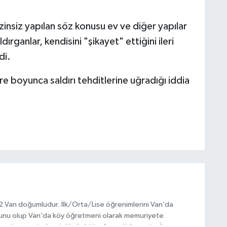
zinsiz yapılan söz konusu ev ve diğer yapılar
dırganlar, kendisini "şikayet" ettiğini ileri
di.
üre boyunca saldırı tehditlerine uğradığı iddia
972 Van doğumludur. İlk/Orta/Lise öğrenimlerini Van’da
unu olup Van’da köy öğretmeni olarak memuriyete
ptığı vatani görevi dönüşü Van Sosyal Hizmetler İl