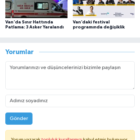
Van'da Sınır Hattında
Van’daki festival
Patlama: 3 Asker Yaralandı
programında değişiklik
Yorumlar
Gönder
Yorum yazarak
topluluk kurallarımızı
kabul etmiş bulunuyor