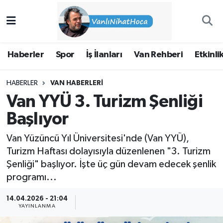
Haberler
İpekyolu Nöbetçi Eczaneler
Haberler
Spor
İş İlanları
Van Rehberi
Etkinli
Spor
İpekyolu Hava Durumu
HABERLER
VAN HABERLERI
İş İlanları
İpekyolu Trafik Yoğunluk Haritası
Van YYÜ 3. Turizm Şenliği
Van Rehberi
Süper Lig Puan Durumu ve Fikstür
Başlıyor
Van Yüzüncü Yıl Üniversitesi'nde (Van YYÜ),
Etkinlikler
Tüm Manşetler
Turizm Haftası dolayısıyla düzenlenen "3. Turizm
Şenliği" başlıyor. İşte üç gün devam edecek şenlik
Köşe Yazıları
Son Dakika Haberleri
programı...
Hakkımda
Haber Arşivi
14.04.2026 - 21:04
YAYINLANMA