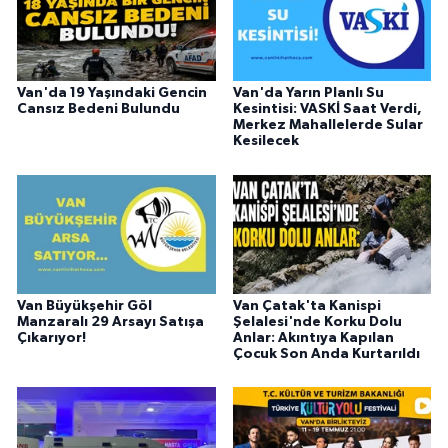
Van'da 19 Yaşındaki Gencin
Van'da Yarın Planlı Su
Cansız Bedeni Bulundu
Kesintisi: VASKİ Saat Verdi,
Merkez Mahallelerde Sular
Kesilecek
Van Büyükşehir Göl
Van Çatak'ta Kanispi
Manzaralı 29 Arsayı Satışa
Şelalesi'nde Korku Dolu
Çıkarıyor!
Anlar: Akıntıya Kapılan
Çocuk Son Anda Kurtarıldı