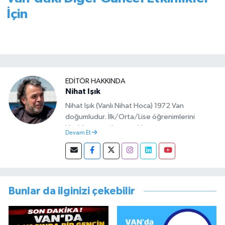
İçin
EDITÖR HAKKINDA
Nihat Işık
Nihat Işık (Vanlı Nihat Hoca) 1972 Van
doğumludur. İlk/Orta/Lise öğrenimlerini
Van’da tamamlamıştır. Hacettepe mezunu
Devam Et
olup Van’da köy öğretmeni olarak memuriyete
başlamıştır. Asteğmen olarak yaptığı vatani
görevi dönüşü Van Sosyal Hizmetler İl
Müdürlüğünde Sosyal Hizmet Uzmanı olarak
çalışmıştır. En son Çocuk Evleri Müdürlüğü
Bunlar da ilginizi çekebilir
görevini yürütürken istifa edip sosyal medyayı
tercih etmiştir.