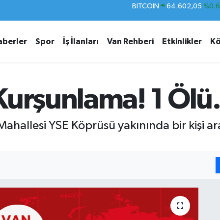
DOLAR
47,6006
%0.
EURO
55,0250
%0.
aberler
Spor
İş İlanları
Van Rehberi
Etkinlikler
Kö
STERLİN
64,2398
%0
GRAM ALTIN
6513.94
%0.
BİST100
13.768
%4
urşunlama! 1 Ölü.
BITCOIN
64.602,05
%0.
Mahallesi YSE Köprüsü yakınında bir kişi ar