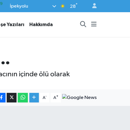
°
İpekyolu
06
28
02
şe Yazıları
Hakkımda
.2
32
8
..
69
acının içinde ölü olarak
-
+
A
A