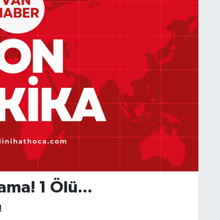
ma! 1 Ölü...
!