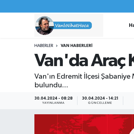
Haberler
İpekyolu Nöbetçi Eczaneler
H
Spor
İpekyolu Hava Durumu
HABERLER
VAN HABERLERI
İş İlanları
İpekyolu Trafik Yoğunluk Haritası
Van'da Araç K
Van Rehberi
Süper Lig Puan Durumu ve Fikstür
Van'ın Edremit İlçesi Şabaniye 
Etkinlikler
Tüm Manşetler
bulundu...
Köşe Yazıları
Son Dakika Haberleri
30.04.2024 - 08:28
30.04.2024 - 14:21
YAYINLANMA
GÜNCELLEME
Hakkımda
Haber Arşivi